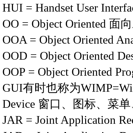
HUI = Handset User I
OO = Object Oriented 
OOA = Object Oriented
OOD = Object Oriente
OOP = Object Orient
GUI有时也称为WIMP=Window
Device 窗口、图标、菜
JAR = Joint Applicati