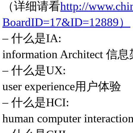
（详细请看
http://www.chi
BoardID=17&ID=12889）
– 什么是IA:
information Architect 
– 什么是UX:
user experience用户体验
– 什么是HCI:
human computer interac