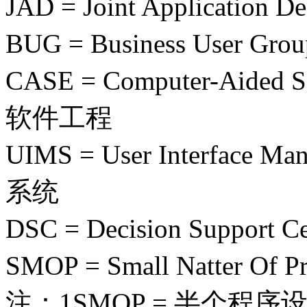
JAD = Joint Applicat
BUG = Business User 
CASE = Computer-Aided
软件工程
UIMS = User Interface
系统
DSC = Decision Suppor
SMOP = Small Natter O
注：1SMOP = 半个程序