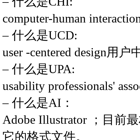
– 什么是CHI:
computer-human intera
– 什么是UCD:
user -centered desig
– 什么是UPA:
usability professionals
– 什么是AI：
Adobe Illustrator
它的格式文件。