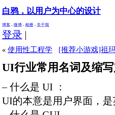
白鸦，以用户为中心的设计
博客
-
微博
-
相册
-
关于我
登录
|
«
使用性工程学
[推荐小游戏]祖
UI行业常用名词及缩
– 什么是 UI ：
UI的本意是用户界面，是英文U
– 什么是 GUI