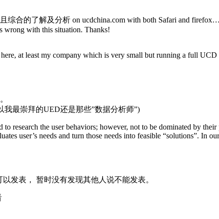
且综合的了解及分析 on ucdchina.com with both Safari and firefox….none 
s wrong with this situation. Thanks!
ios here, at least my company which is very small but running a full UCD 
。
我最崇拜的UED还是那些”数据分析师”)
ed to research the user behaviors; however, not to be dominated by their 
ates user’s needs and turn those needs into feasible “solutions”. In ou
邮件就可以发表， 暂时没有发现其他人说不能发表。
看