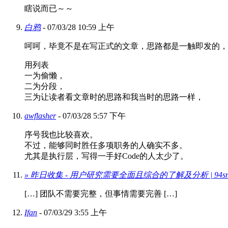
瞎说而已～～
白鸦
- 07/03/28 10:59 上午
呵呵，毕竟不是在写正式的文章，思路都是一触即发的，
用列表
一为偷懒，
二为分段，
三为让读者看文章时的思路和我当时的思路一样，
awflasher
- 07/03/28 5:57 下午
序号我也比较喜欢。
不过，能够同时胜任多项职务的人确实不多。
尤其是执行层，写得一手好Code的人太少了。
» 昨日收集 - 用户研究需要全面且综合的了解及分析 | 94smart
[…] 团队不需要完整，但事情需要完善 […]
Ifan
- 07/03/29 3:55 上午