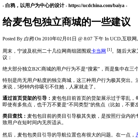
- 白鸦，以用户为中心的设计 -
https://ucdchina.com/baiya
-
给麦包包独立商城的一些建议
Posted By
白鸦
On
2010年02月01日 @ 8:07 下午
In UCD,互联网
[1]
周末，宁波及杭州二十几位网商组团围观
卡当网
。随后大家又
议：
绝大部分独立B2C商城的用户行为不是“搜索”，而是集中在
特别是尚无用户粘度的独立商城，这三种用户行为极其突出。消
来说，5秒钟内你吸引不住她，人家就走了。
通过首页货架的引导：
麦包包目前首页的货架展示过于零乱，
即使有多焦点，也千万不要是“不同类型”的焦点（比如，不要
类目查找：
麦包包目前的类目引导极其失败，是按照行业内的
致用户在短时间内无所适从。
然后，麦包包类目引导的导航位置也有很大的问题。在一点，