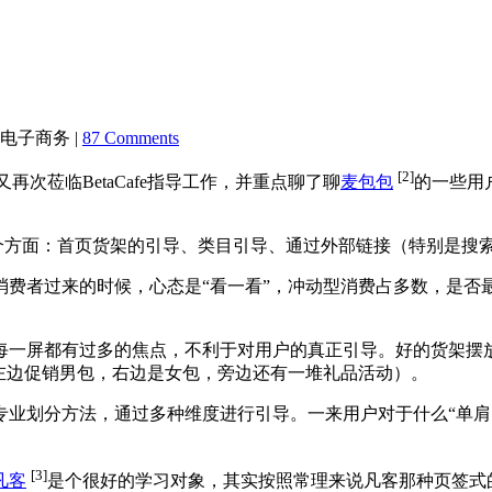
,电子商务 |
87 Comments
[2]
再次莅临BetaCafe指导工作，并重点聊了聊
麦包包
的一些用
三个方面：首页货架的引导、类目引导、通过外部链接（特别是搜
费者过来的时候，心态是“看一看”，冲动型消费占多数，是否最
每一屏都有过多的焦点，不利于对用户的真正引导。好的货架摆放
左边促销男包，右边是女包，旁边还有一堆礼品活动）。
专业划分方法，通过多种维度进行引导。一来用户对于什么“单肩
[3]
凡客
是个很好的学习对象，其实按照常理来说凡客那种页签式