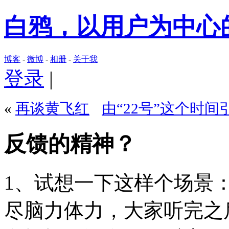
白鸦，以用户为中心
博客
-
微博
-
相册
-
关于我
登录
|
«
再谈黄飞红
由“22号”这个时
反馈的精神？
1、试想一下这样个场景
尽脑力体力，大家听完之