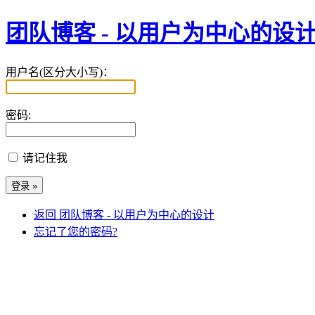
团队博客 - 以用户为中心的设
用户名(区分大小写)：
密码:
请记住我
返回 团队博客 - 以用户为中心的设计
忘记了您的密码?