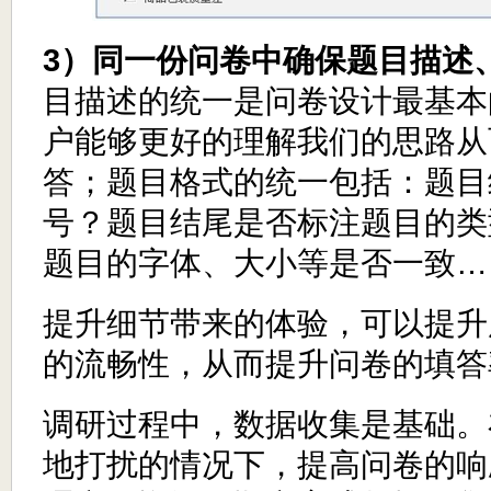
3
）同一份问卷中确保题目描述
目描述的统一是问卷设计最基本
户能够更好的理解我们的思路从
答；题目格式的统一包括：题目
号？题目结尾是否标注题目的类
题目的字体、大小等是否一致…
提升细节带来的体验，可以提升
的流畅性，从而提升问卷的填答
调研过程中，数据收集是基础。
地打扰的情况下，提高问卷的响