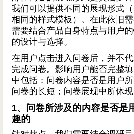
我们可以提供不同的展现形式（
相同的样式模板）。在此依旧需
需要结合产品自身特点与用户的
的设计与选择。
在用户点击进入问卷后，并不代
完成问卷。影响用户能否完整填
中包括：问卷内容是否是用户所
问卷的长短；问卷展现中所体现
1、问卷所涉及的内容是否是
趣的