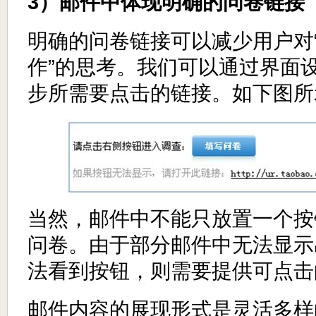
3
）邮件中体现明确的问卷链接
明确的问卷链接可以减少用户对
作”的思考。我们可以通过界面
步所需要点击的链接。如下图所
当然，邮件中不能只放置一个按
问卷。由于部分邮件中无法显示
法看到按钮，则需要提供可点击
邮件内容的展现形式是灵活多样