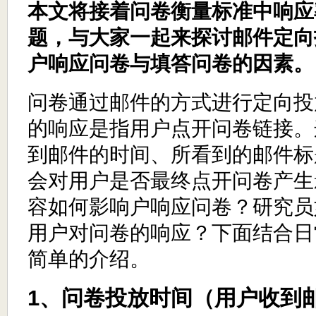
本文将接着问卷衡量标准中响应
题，与大家一起来探讨邮件定向
户响应问卷与填答问卷的因素。
问卷通过邮件的方式进行定向投
的响应是指用户点开问卷链接。
到邮件的时间、所看到的邮件标
会对用户是否最终点开问卷产生
容如何影响户响应问卷？研究员
用户对问卷的响应？下面结合日
简单的介绍。
1、问卷投放时间（用户收到