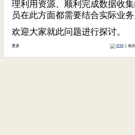
理利用资源、顺利完成数据收集
员在此方面都需要结合实际业务
欢迎大家就此问题进行探讨。
更多
打印
| 相