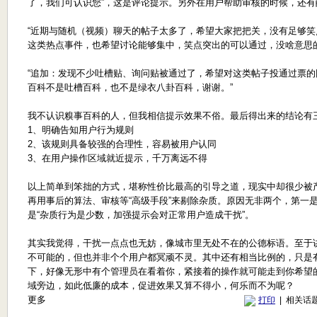
了，我们可认识您”，这是评论提示。另外在用户帮助审核的时候，还有
“近期与随机（视频）聊天的帖子太多了，希望大家把把关，没有足够
这类热点事件，也希望讨论能够集中，笑点突出的可以通过，没啥意思
“追加：发现不少吐槽贴、询问贴被通过了，希望对这类帖子投通过票
百科不是吐槽百科，也不是绿衣八卦百科，谢谢。”
我不认识糗事百科的人，但我相信提示效果不俗。最后得出来的结论有
1、明确告知用户行为规则
2、该规则具备较强的合理性，容易被用户认同
3、在用户操作区域就近提示，千万离远不得
以上简单到笨拙的方式，堪称性价比最高的引导之道，现实中却很少被
再用事后的算法、审核等“高级手段”来剔除杂质。原因无非两个，第一是
是“杂质行为是少数，加强提示会对正常用户造成干扰”。
其实我觉得，干扰一点点也无妨，像城市里无处不在的公德标语。至于
不可能的，但也并非个个用户都冥顽不灵。其中还有相当比例的，只是
下，好像无形中有个管理员在看着你，紧接着的操作就可能走到你希望
域旁边，如此低廉的成本，促进效果又算不得小，何乐而不为呢？
更多
打印
| 相关话