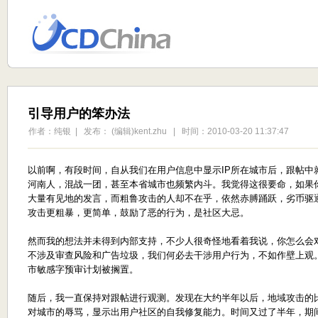
引导用户的笨办法
作者：纯银 | 发布： (编辑)kent.zhu | 时间：2010-03-20 11:37:47
以前啊，有段时间，自从我们在用户信息中显示IP所在城市后，跟帖中就
河南人，混战一团，甚至本省城市也频繁内斗。我觉得这很要命，如果
大量有见地的发言，而粗鲁攻击的人却不在乎，依然赤膊踊跃，劣币驱
攻击更粗暴，更简单，鼓励了恶的行为，是社区大忌。
然而我的想法并未得到内部支持，不少人很奇怪地看着我说，你怎么会
不涉及审查风险和广告垃圾，我们何必去干涉用户行为，不如作壁上观。
市敏感字预审计划被搁置。
随后，我一直保持对跟帖进行观测。发现在大约半年以后，地域攻击的
对城市的辱骂，显示出用户社区的自我修复能力。时间又过了半年，期