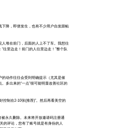
线下降，即便发生，也有不少用户自发跟帖
砣人堆在前门，后面的人上不了车。我想往
“往里边走！前门的人往里边走！”整个队
户的动作往往会受到明确提示（尤其是催
。多出来的“一点”很可能明显改善社区的
制在2-10张(推荐)”。然后再看美空的
d将被永久删除。未来将开放邀请码注册通
无关的评论，您有了账号就是有身份的人