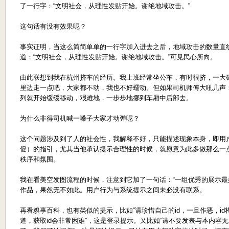
了一行字：“文明社会，从理性发贴开始。谢绝地域攻击。”
这句话有没有效果呢？
事实证明，当这么简简单单的一行字加入进去之后，地域攻击的数量直
道：“文明社会，从理性发贴开始。谢绝地域攻击。”可见民心所向。
由此联想到我在杭州挤车的经历。我上班经常坐公车，有时很挤，一大
里边走一点吧，大家都不动，我也不好蠕动。但如果司机师傅大吼几声：
列就开始缓缓移动，艰难地，一步步地挪到车厢中后部去。
为什么非得司机喊一嗓子大家才动弹呢？
这个问题涉及到了人的社会性，我解释不好，只能描述现象本身，即用
促）的指引，尤其当他承认提示合理性的时候，就愿意为此多做那么一点
秩序和氛围。
我在看美空发图流程的时候，注意到它加了一句话：“一组优秀的展示最好控
作品，果然无不如此。用户行为与系统提示之间未必没有联系。
再看糗事百科，也有类似的提示，比如“请珍惜自己的id，一旦作恶，i
道，获取id会非常困难”，这是登录提示。又比如“请不要发表与本内容