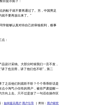
醒目提示如下：
笑点的帖子就不要再通过了。另，中国男足
的就不要再放出来了。”
的同学能够认真对待自己的审核权利，糗事
三点：
产品设计采纳。大部分时候我们一言不发，
“讲了也没用，讲了他们也不听”，第二
讲了之后他们到底听不听？个个乖乖听话是
有点小淘气小任性的用户，被你严肃提醒一
的方向上去。只不过是放了一句话在操作区
题：
如何提示用户
用户引导
| 类别：
用户研究