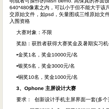
明或者可操作的
flash demo.
高保真的界面
640*480
像素之内，可以小于但不能大于该
交原始文件，如
psd
，矢量图或三维原始文
入围资格
大赛对象：不限
奖励：获胜者获得大赛奖金及暑期实习机
•
金奖
1
名，奖金
10000
元
/
名
•
银奖
5
名，奖金
3000
元
/
名
•
铜奖
10
名，奖金
1000
元
/
名
3
、
Ophone
主屏设计大赛
要求：
创新设计手机主屏界面一套
(
多个