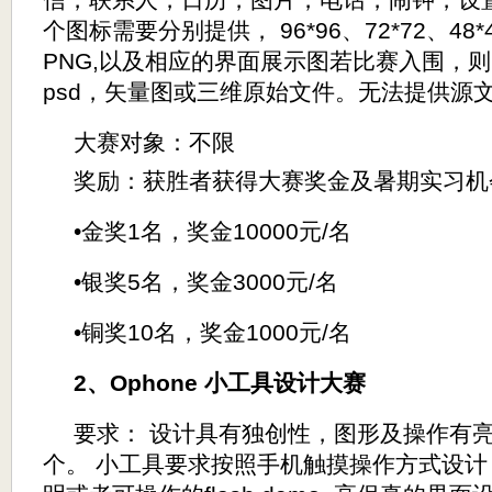
信，联系人，日历，图片，电话，闹钟，设
个图标需要分别提供，
96*96
、
72*72
、
48*
PNG,
以及相应的界面展示图若比赛入围，则
psd
，矢量图或三维原始文件。无法提供源
大赛对象：不限
奖励：获胜者获得大赛奖金及暑期实习机
•
金奖
1
名，奖金
10000
元
/
名
•
银奖
5
名，奖金
3000
元
/
名
•
铜奖
10
名，奖金
1000
元
/
名
2
、
Ophone
小工具设计大赛
要求：
设计具有独创性，图形及操作有
个。
小工具要求按照手机触摸操作方式设计