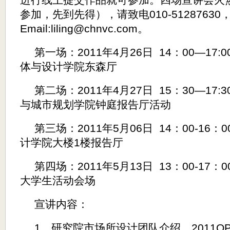
进行线上提交作品就可参加。四场宣讲会火
参加，先到先得），请致电
010-51287630
Email:liling@chnvc.com
。
第一场：
2011
年
4
月
26
日
14
：
00—17:0
体与设计学院东森厅
第二场：
2011
年
4
月
27
日
15
：
30—17:3
与城市规划学院钟庭报告厅活动
第三场：
2011
年
5
月
06
日
14
：
00-16
：
0
计学院大楼
1
楼报告厅
第四场：
2011
年
5
月
13
日
13
：
00-17
：
0
大学生活动会场
宣讲内容：
1
、研究院市场所设计团队介绍、
2011O