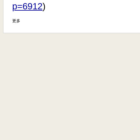
p=6912
)
更多