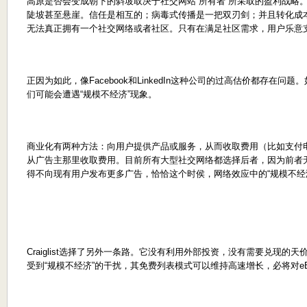
高原是否会变成朝下的斜坡取决于社交网站“所有者”所采取的盈利战略
陡坡甚至悬崖。信任是相互的；病毒式传播是一把双刃剑；并且转化成本
无法真正拥有一个社交网络或者社区。只有在满足社区需求，用户乐意
正因为如此，像Facebook和LinkedIn这种公司的过高估价都存在
们可能会遭遇“规模不经济”现象。
商业化有两种方法：向用户提供产品或服务，从而收取费用（比如支付
从广告主那里收取费用。目前所有大型社交网络都选择后者，因为前者
得不向现有用户发布更多广告，恰恰这个时侯，网络效应中的“规模不经
Craiglist选择了另外一条路。它没有利用外部投资，没有需要兑现
受到“规模不经济”的干扰，其免费列表模式可以维持高速增长，必将对e