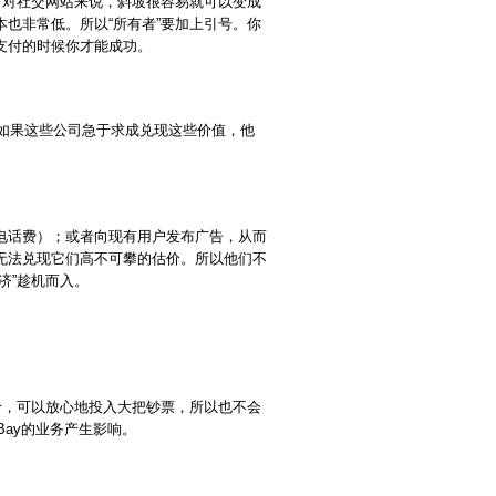
。对社交网站来说，斜坡很容易就可以变成
也非常低。所以“所有者”要加上引号。你
支付的时候你才能成功。
问题。如果这些公司急于求成兑现这些价值，他
电话费）；或者向现有用户发布广告，从而
无法兑现它们高不可攀的估价。所以他们不
济”趁机而入。
的天价，可以放心地投入大把钞票，所以也不会
Bay的业务产生影响。