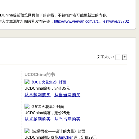
CDChina提前预览网页留下的存档，不包括作者可能更新过的内容。
进入文章源地址阅读和发布评论：
http://www.yeeyan.com/art......estwave/33702
文字大小：
-
+
UCDChina的书
UCDChina编著，定价35元
从卓越网购买
从当当网购买
UCDChina编著，定价25元
从卓越网购买
从当当网购买
UCDChina团队成员
JunChen
译，定价29元