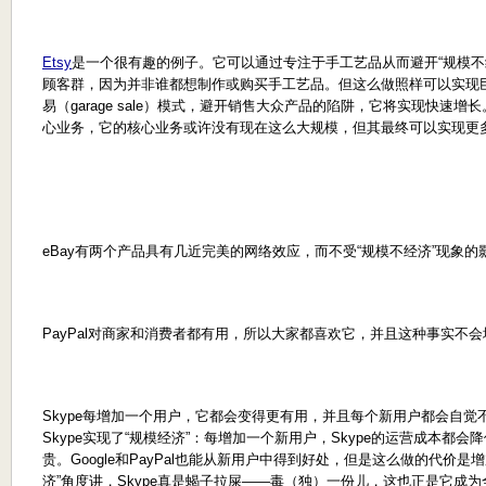
Etsy
是一个很有趣的例子。它可以通过专注于手工艺品从而避开“规模不
顾客群，因为并非谁都想制作或购买手工艺品。但这么做照样可以实现巨
易（garage sale）模式，避开销售大众产品的陷阱，它将实现快速增
心业务，它的核心业务或许没有现在这么大规模，但其最终可以实现更
eBay有两个产品具有几近完美的网络效应，而不受“规模不经济”现象的影响：
PayPal对商家和消费者都有用，所以大家都喜欢它，并且这种事实不
Skype每增加一个用户，它都会变得更有用，并且每个新用户都会自觉不
Skype实现了“规模经济”：每增加一个新用户，Skype的运营成本都
贵。Google和PayPal也能从新用户中得到好处，但是这么做的代价
济”角度讲，Skype真是蝎子拉屎——毒（独）一份儿，这也正是它成