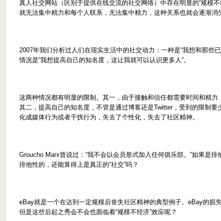
真人社交网站（区别于提供在线交流的社交网络）中存在明显的“规模不
就无法集中精力和每个人联系，无法集中精力，这种关系也就会逐渐消
2007年我们分析过人们在现实生活中的社交动力：一种是“我想和那些
情况是“我想提高自己的知名度，这让我就可以认识更多人”。
这两种情况都有明显的限制。其一，由于接触和信任都需要时间和精力
其二，提高自己的知名度，不管是通过博客还是Twitter，受到的限制
化成媒体行为或者干扰行为，失去了个性化，失去了社区精神。
Groucho Marx曾说过：“我不会以会员形式加入任何俱乐部。”如
排他性的，还能算得上是真正的“社交”吗？
eBay就是一个在达到一定规模后丧失社区精神的典型例子。eBay的损失为
但是这些后起之秀会不会也面临着“规模不经济”效应呢？