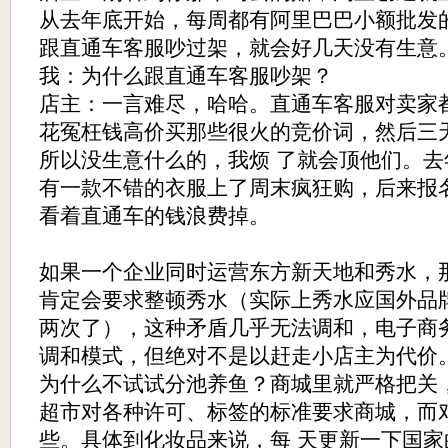
从去年底开始，每周都有阿里巴巴小额批发
跟直通车客服吵过架，就会好几天没有生意
我：为什么跟直通车客服吵架？
店主：一言难尽，哈哈。直通车客服对卖家
花冤枉钱高价买那些很火的竞价词，然后三
所以没生意什么的，我烦 了就会顶他们。
有一款不错的衣服上了周末疯狂购，后来报
看着直通车的钱浪费掉。
如果一个企业同时运营东方新天地和秀水，
肯定会要求整顿秀水（实际上秀水应国外品
两次了），这种矛盾几乎无法调和，电子商
调和模式，但绝对不是以赶走小店主为代价
为什么不试试分池养鱼？商城里就严格把关
超市对各种许可、标签的标准要求商城，而
些。具体到化妆品来说，每 天更新一下国