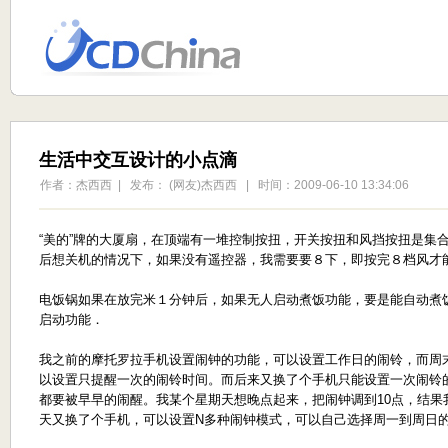
生活中交互设计的小点滴
作者：杰西西 | 发布： (网友)杰西西 | 时间：2009-06-10 13:34:06
“美的”牌的大厦扇，在顶端有一堆控制按扭，开关按扭和风挡按扭是集
后想关机的情况下，如果没有遥控器，我需要要８下，即按完８档风才
电饭锅如果在放完米１分钟后，如果无人启动煮饭功能，要是能自动煮
启动功能．
我之前的摩托罗拉手机设置闹钟的功能，可以设置工作日的闹铃，而周
以设置只提醒一次的闹铃时间。而后来又换了个手机只能设置一次闹铃
都要被早早的闹醒。我某个星期天想晚点起来，把闹钟调到10点，结果
天又换了个手机，可以设置N多种闹钟模式，可以自己选择周一到周日