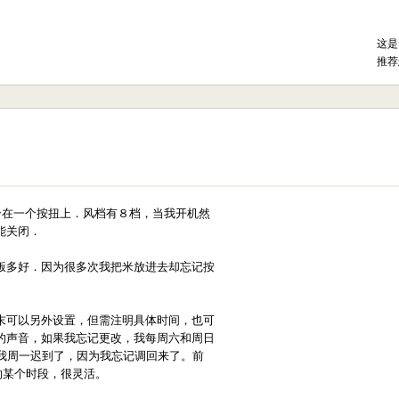
这是
推荐
合在一个按扭上．风档有８档，当我开机然
能关闭．
饭多好．因为很多次我把米放进去却忘记按
末可以另外设置，但需注明具体时间，也可
的声音，如果我忘记更改，我每周六和周日
我周一迟到了，因为我忘记调回来了。前
的某个时段，很灵活。