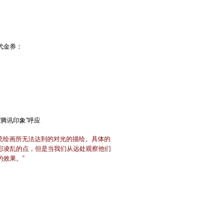
代金券：
“腾讯印象”呼应
统绘画所无法达到的对光的描绘。具体的
彩凌乱的点，但是当我们从远处观察他们
效果。”