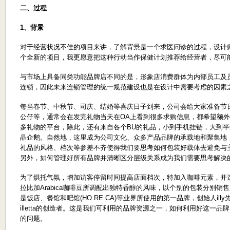
二、过程
1、背景
对于经营状况不佳的项目来讲，了解背景是一个求医问诊的过程，设计
个全新的项目，我更愿意把这种行动当作保健计划推荐给经营者，尽可
与市场上具备同类功能品牌店不同的是，形象店消费群体为内部员工及
连锁，因此未来连锁管理的统一规范建设也是在设计中需要考虑的因素
每当春节、中秋节、司庆、结婚等喜庆日子到来，公司会给大家准备节
公仔等，通常会在发完礼物当天在OA上看到很多求购信息，都希望额
多礼物的平台，除此，还有来自各个BU的礼品，小到手机挂链，大到
晶企鹅。自然地，这里成为公司文化、众多产品品牌的承载地和聚集地
礼品的风格、档次等参差不齐使得我们要思考如何包装好载体去避免与
另外，如何管理好所有品牌并清晰区分层级关系成为我们需要思考解决
为了烘托气氛，增加访客停留时间提高店面档次，特加入咖啡元素，并选用了
拉比加Arabica咖啡豆所调配出独特香醇的风味，以个别的包装分别
是饭店、餐馆和吧馆(HO.RE.CA)等业界所使用的第一品牌，创始人illy
illetta的创造者。这是我们可利用的品牌资源之一，如何利用好这一品
的问题。