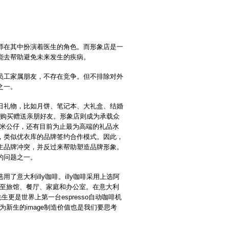
师在其中扮演着医生的角色。而形象店是一
能去帮助避免未来发生的疾病。
员工家属朋友，不存在竞争。但不排除对外
之一。
日礼物，比如月饼、笔记本、大礼盒、结婚
外购买赠送亲朋好友。形象店则成为承载众
半米公仔，还有目前为止最为高端的礼品水
，类似优衣库的品牌签约合作模式。因此，
主品牌冲突，并反过来帮助塑造品牌形象。
的问题之一。
意大利illy咖啡。illy咖啡采用上选阿
销售至旅馆、餐厅、家庭和办公室。在意大利
先生更是世界上第一台espresso自动咖啡机
牌为新生的image制造价值也是我们要思考