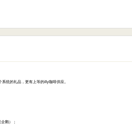
统的礼品，更有上等的illy咖啡供应。
只企鹅）；