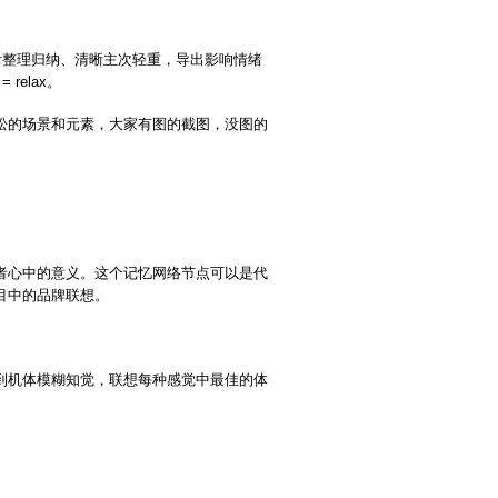
后整理归纳、清晰主次轻重，导出影响情绪
 relax。
松的场景和元素，大家有图的截图，没图的
者心中的意义。这个记忆网络节点可以是代
目中的品牌联想。
到机体模糊知觉，联想每种感觉中最佳的体