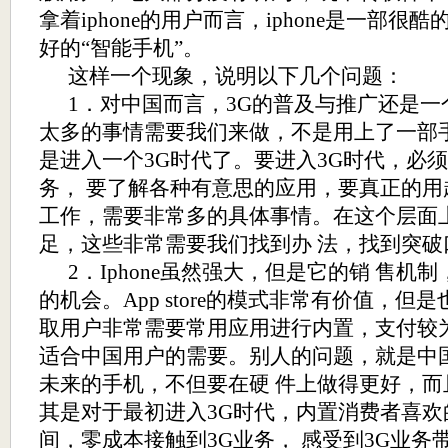
拿着
iphone
的用户而言，
iphone
是一部很酷的
好的“智能手机”。
这样一个现象，说明以下几个问题：
1
．对中国而言，
3G
的普及与推广还是一
太多的事情需要我们来做，不是用上了一部
是进入一个
3G
时代了。要进入
3G
时代，必须
务， 要了解各种有意思的应用，要真正的
工作，需要非常多的具体事情。在这个层面
足，这些非常需要我们找到办 法，找到突
2
．
Iphone
虽然强大，但是它的销 售机制
的机会。
App store
的模式非常有价值，但是
取用户非常需要常用应用进行内置，支付较
适合中国用户的需要。别人的问题，就是中
未来的手机，不但要在硬 件上做得更好，
其是对于最初进入
3G
时代，内置消费者喜欢
间，零成本接触到
3G
业务， 感受到
3G
业务