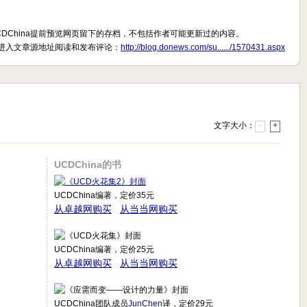
CDChina提前预览网页留下的存档，不包括作者可能更新过的内容。
进入文章源地址阅读和发布评论：
http://blog.donews.com/su....../1570431.aspx
文字大小：
-
+
UCDChina的书
UCDChina编著，定价35元
从卓越网购买
从当当网购买
UCDChina编著，定价25元
从卓越网购买
从当当网购买
UCDChina团队成员
JunChen
译，定价29元