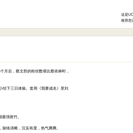
这是U
推荐您
5个月后，蔡文胜的粉丝数堪比蔡依林时，
。小结下三日体验。套用《我要成名》里刘
国最强斑竹。
al，脉络清晰，沉实有度，热气腾腾。