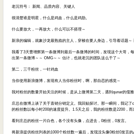
老沉符号： 新闻、品质内容、关键人
很清楚谁是明星，什么是鸡血，什么是鸡肋。
什么要放大，一再放大，什么可以不搭理～
新浪的编辑，就象沙龙最熟捻的主人，穿梭在要人身边，引导着话题～ 
我看了3天曹增辉第一条微博到最后一条微博的时间，发现这个大哥，每天
出第一条微博～～ OMG～～ 估计，也就老沉的团队这么干了～
第二，三千粉丝，一针鸡血
当你使用新浪微博，发现有人当你粉丝时，啊，那自恋的感觉～
我对粉丝的数量开始关注的时候，是从上微博第二天，遇到qunar的儒
庄总在微博上谈了关于直销分销定义。我回贴探讨。那一瞬间，我记了cc的
的粉丝数以每小时200的速度提升。1.5天之后，我的粉丝数是2200，而庄
看到庄总的粉丝一片白色，各个没有头像，点进去，0粉丝，0发言。
将新浪提供粉丝列表的1000个粉丝数一遍后，发现没头像0粉丝0发言的