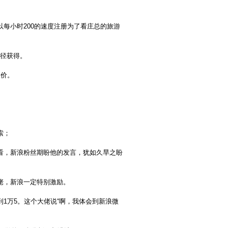
每小时200的速度注册为了看庄总的旅游
途径获得。
议价。
索；
看，新浪粉丝期盼他的发言，犹如久旱之盼
佬，新浪一定特别激励。
1万5。这个大佬说“啊，我体会到新浪微