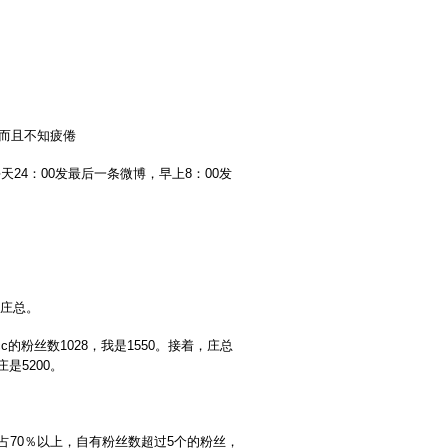
而且不知疲倦
24：00发最后一条微博，早上8：00发
雅庄总。
粉丝数1028，我是1550。接着，庄总
是5200。
占70％以上，自有粉丝数超过5个的粉丝，