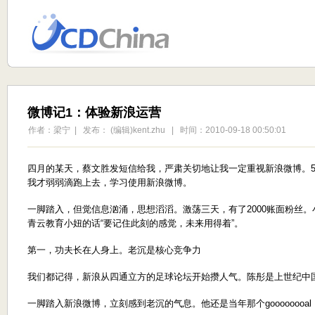
微博记1：体验新浪运营
作者：梁宁 | 发布： (编辑)kent.zhu | 时间：2010-09-18 00:50:01
四月的某天，蔡文胜发短信给我，严肃关切地让我一定重视新浪微博。
我才弱弱滴跑上去，学习使用新浪微博。
一脚踏入，但觉信息汹涌，思想滔滔。激荡三天，有了2000账面粉丝
青云教育小妞的话“要记住此刻的感觉，未来用得着”。
第一，功夫长在人身上。老沉是核心竞争力
我们都记得，新浪从四通立方的足球论坛开始攒人气。陈彤是上世纪中
一脚踏入新浪微博，立刻感到老沉的气息。他还是当年那个gooooooo