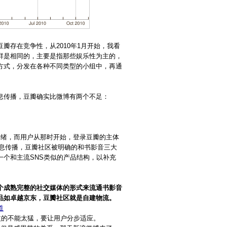
瓣存在竞争性，从2010年1月开始，我看
群是相同的，主要是指那些娱乐性为主的，
方式，分发在各种不同类型的小组中，再通
息传播，豆瓣确实比微博有两个不足：
情绪，而用户从那时开始，登录豆瓣的主体
和信息传播，豆瓣社区被明确的和书影音三大
个和主流SNS类似的产品结构，以补充
个成熟完整的社交媒体的形式来流通书影音
品如卓越京东，豆瓣社区就是自建物流。
道
改的不能太猛，要让用户分步适应。