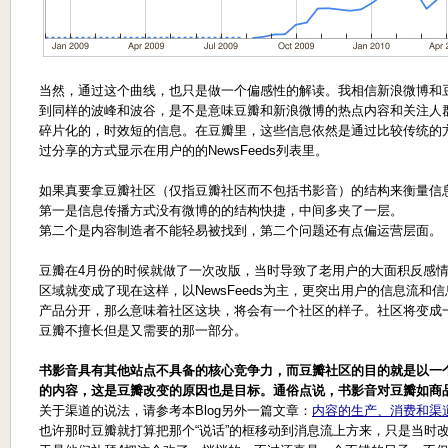
当然，通过这个曲线，也只是做一个偏感性的解读。我相信新浪微博和豆
到同样的波峰和波谷，是不是意味豆瓣和新浪微博的热点内容和关注人
碎片化的，时效短的信息。在豆瓣里，这些信息依然是通过比较传统的
过分享的方式显示在用户的的NewsFeeds列表里。
如果真要拿豆瓣社区（仅指豆瓣社区而不包括书影音）的结构来衡量信
第一是信息传播方式没有微博的的结构快捷，中间多夹了一层。
第二个是内容制造者不能轻易被找到，第二个问题还有点偏运营层面。
豆瓣在4月份的时候就做了一次改版，当时导致了老用户的大面积反感
区域就变成了现在这样，以NewsFeeds为主，更突出用户的信息流
产品分开，那么意味着社区这块，将会有一个社区的样子。社区将变成一
豆瓣不擅长但是又需要的那一部分。
书影音具有其他站点不具备的核心竞争力，而豆瓣社区的目的就是以一
的内容，这是豆瓣改变的原因也是目标。通俗点说，书影音对豆瓣如商
关于渠道的说法，请参考本Blog另外一篇文章：
内容的生产、消费和渠
也许那时豆瓣就打算把那个“说话”的框移动到消息流上方来，只是当时