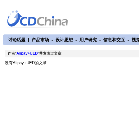
讨论话题
|
产品市场
-
设计思想
-
用户研究
-
信息和交互
-
视
作者“
Alipay+UED
”共发表过文章
没有Alipay+UED的文章