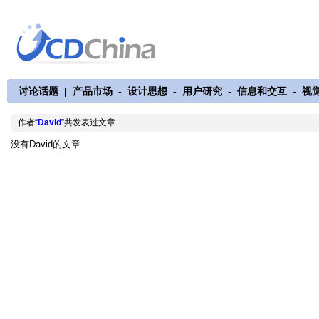
讨论话题
|
产品市场
-
设计思想
-
用户研究
-
信息和交互
-
视
作者“
David
”共发表过文章
没有David的文章