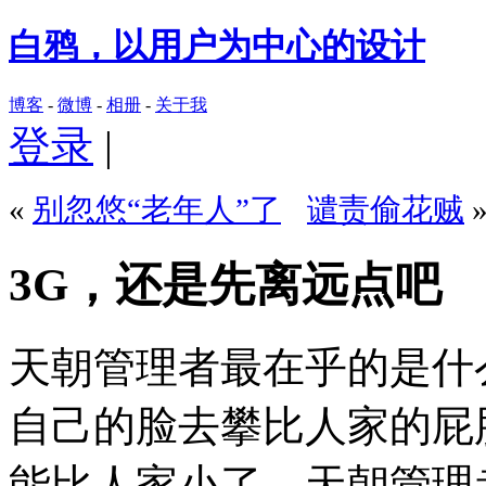
白鸦，以用户为中心的设计
博客
-
微博
-
相册
-
关于我
登录
|
«
别忽悠“老年人”了
谴责偷花贼
3G，还是先离远点吧
天朝管理者最在乎的是什
自己的脸去攀比人家的屁
能比人家小了。天朝管理