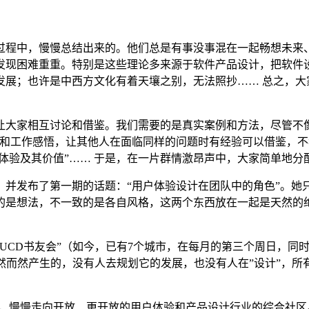
过程中，慢慢总结出来的。他们总是有事没事混在一起畅想未来
发现困难重重。特别是这些理论多来源于软件产品设计，把软件
展；也许是中西方文化有着天壤之别，无法照抄…… 总之，大
让大家相互讨论和借鉴。我们需要的是真实案例和方法，尽管不
得和工作感悟，让其他人在面临同样的问题时有经验可以借鉴，不
户体验及其价值”…… 于是，在一片群情激昂声中，大家简单地分
正式上线发布，并发布了第一期的话题：“用户体验设计在团队中的角色
的是想法，不一致的是各自风格，这两个东西放在一起是天然的
UCD书友会”（如今，已有7个城市，在每月的第三个周日，同时
西都是自然而然产生的，没有人去规划它的发展，也没有人在”设计”
开始，慢慢走向开放、更开放的用户体验和产品设计行业的综合社