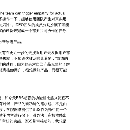
he team can trigger empathy for actual
或假想的使用情景下操作一下，能够使用团队产生对真实用
过程中，IDEO团队的成员分别扮演了可能
室的设备来完成一个需要共同协作的任务。
再来改进产品。
有在更近一步的去接近用户去发掘用户需
些极端，不知道这娃从哪儿看的：“白浓的
计的过程，因为他有对自己产品无限的了解
近距离接触用户，很难做好产品，而很可能
，和今天BBS超强的功能相比起来简直不
但有时候，产品的新功能的需求也并不是由
候，学院网络提供了BBS作为师生们一个
的帖子内容进行保证，没办法，审核功能出
审核的功能。BBS带审核功能，我想是