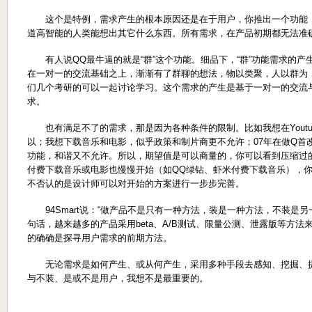
这个是特例，需求产生的根本原因还是在于用户，你推出一个功能，
道高智能的人类能想出其它什么东西。所有需求，在产品初期都无法准
有人说QQ最牛逼的就是“群”这个功能。细品下，“群”功能需求的产
在一对一的交流基础之上，渐渐有了群聊的想法，物以类聚，人以群为
们几个考研的可以一起讨论学习。这个需求的产生是基于一对一的交流
求。
也有满足不了的需求，那是因为各种条件的限制。比如我想在Youtu
以；我想下载音乐和电影，似乎政策和制片商更不允许；07年在做Q首
功能，和谐又不允许。所以，期望值是可以商量的，你可以看到压缩过的高
付费下载音乐或电影也慢慢开始（如QQ绿钻、虾米付费下载音乐），你还
不否认的是设计师可以对开始的方案进行一步步完善。
94Smart说：“做产品不是只有一种方法，装是一种方法，不装是另
句话，越来越多的产品采用beta、A/B测试、限量公测、泄露版等方法
的确确是探寻用户需求的前期方法。
无论需求是如何产生、或从何产生，采用多种手段去感知、挖掘、提
与不装、是或不是用户，我想不是最重要的。