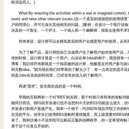
扮演这些人。)
What:By enacting the activities within a real or imagined context, t
users and raise other relevant issues.(在一个真实的
户的同理心，并可引发出其他相关的问题。)案例：在设计一个医疗设备
涉及的一个医生、一个护士、一个病人和一个麻醉师，假装去使用手术
简单来说：设计师可以去模拟真实的用户去感受用户的使用，从而
为了了解产品，设计师把自己当成用户去了解用户如何使用产品，只
求的时候，设计师才算是一个用户。白浓在举Jobs的例子，我觉得有一
博客：我记得乔布斯就是一个很高傲的设计师，他极度反对用户参与设
和无数idea。”因为现在我们对苹果的了解太少了，有一点肯定的是不
的是Jobs在先前的时间里，已经非常的深入的了解用户。
再谈“需求”。首先我先说的是一个特例。
早期的互联网有一个叫“BBS”的东西，那个时候只有简单的发帖功能
能同日而语。BBS的开发者们也不会想到今天的BSS功能这么强大，
开发者们和用户直接产生。我举一个例子：约2002年我在学院工作的时
交流的平台。但学生们使用BBS发帖时显得随意，而上级需要对BBS
来了。我和沙滩小子说学院可以购买正版的动网程序，但一定希望有帖子
基于这个出发点开始的。