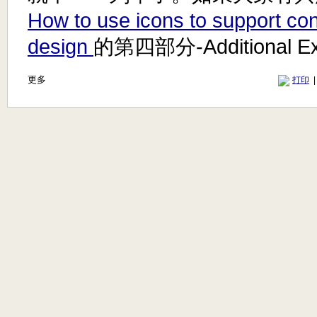
How to use icons to support co
design
的第四部分-Additional Ex
更多
打印
|