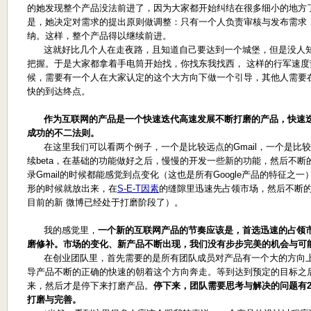
的她发现整个产品没法前进了，因为大家都开始纠结在很多细小的地方
是，她决定对需求的提出原则做调整：只有一个人负责审核与发布需求
纳。这样，整个产品得以继续前进。
这就好比几个人在走夜路，且知道自己要达到一个城堡，但是没人知
把握。于是大家都拿着手电筒开始找，你找东我找西， 这样的行军速
候，需要有一个人在大家认定的这个大方向下做一个引导，其他人需要
快的到达终点。
作为互联网的产品是一个快速迭代高速发展不断打磨的产品，快速
成功的不二法则。
在这里我们可以看两个例子，一个是比较远点的Gmail，一个是比较近
续beta，在基础的功能做好之后，慢慢的开发一些新的功能，然后不断的
录Gmail的时候都能感觉到点变化（这也是所有Google产品的特征之
形的时候就放出来，在
S-E-T因素
的缝隙里迅速先占领市场，然后不断
目前的新 微博已经处于打磨阶段了）。
我的感觉里，
一个新的互联网产品的节奏应该是，首选迅速的占领
磨修补。市场的变化、新产品不断出现，我们没有步步完美的机会与可
在创业团队里，首先需要的是所有团队成员对产品有一个大的方向上
导产品不断的正确的快速的朝着这个方向奔走。等到达到预定的目标之
来，然后才是停下来打磨产品。
停下来，团队需要思考与解决的问题有
打磨与完善。