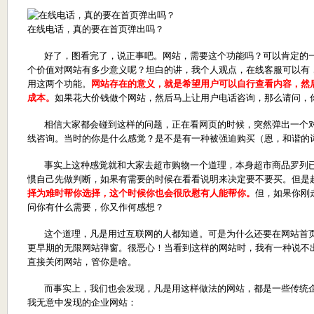
在线电话，真的要在首页弹出吗？
好了，图看完了，说正事吧。网站，需要这个功能吗？可以肯定的一
个价值对网站有多少意义呢？坦白的讲，我个人观点，在线客服可以有
用这两个功能。
网站存在的意义，就是希望用户可以自行查看内容，然
成本。
如果花大价钱做个网站，然后马上让用户电话咨询，那么请问，
相信大家都会碰到这样的问题，正在看网页的时候，突然弹出一个对
线咨询。当时的你是什么感觉？是不是有一种被强迫购买（恩，和谐的
事实上这种感觉就和大家去超市购物一个道理，本身超市商品罗列已
惯自己先做判断，如果有需要的时候在看看说明来决定要不要买。但是
择为难时帮你选择，这个时候你也会很欣慰有人能帮你。
但，如果你刚
问你有什么需要，你又作何感想？
这个道理，凡是用过互联网的人都知道。可是为什么还要在网站首页
更早期的无限网站弹窗。很恶心！当看到这样的网站时，我有一种说不
直接关闭网站，管你是啥。
而事实上，我们也会发现，凡是用这样做法的网站，都是一些传统企
我无意中发现的企业网站：