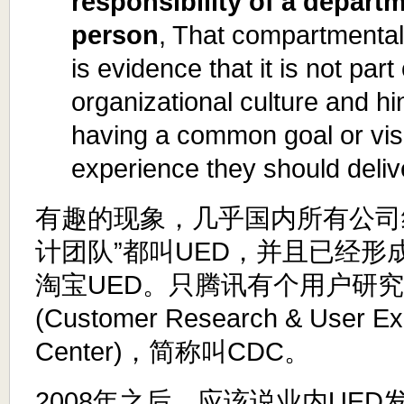
responsibility of a departm
person
, That compartmental
is evidence that it is not part 
organizational culture and hi
having a common goal or visi
experience they should delive
有趣的现象，几乎国内所有公司
计团队”都叫UED，并且已经形
淘宝UED。只腾讯有个用户研
(Customer Research & User Ex
Center)，简称叫CDC。
2008年之后，应该说业内UE