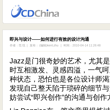
即兴与设计——如何进行有效的设计沟通
作者：范 忱 | 发布： (编辑)kent.zhu | 时间：2010-04-14 11:26:48
Jazz是门很奇妙的艺术，尤其
时互相激发、灵感四溢，一气呵
种状态，恐怕也是各位设计师渴
发现自己整天陷于琐碎的细节与
妨尝试“即兴创作”的沟通与创作