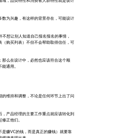
领域，品类特性和消费者人群特性就是设计
多数为兴趣，有这样的背景存在，可能设计
并不想让别人知道自己报名报名的事情，
表（购买列表）不但不会帮助取得信任，可
；那么在设计中，必然也应该符合这个顺
不能通用。
期的维持和调整，不论是任何环节上出了问
后，产品经理的主要工作重点就应该转化到
起修正他们。
不是赚VC的钱，而是真正的赚钱）就要靠
些规律表现出来。