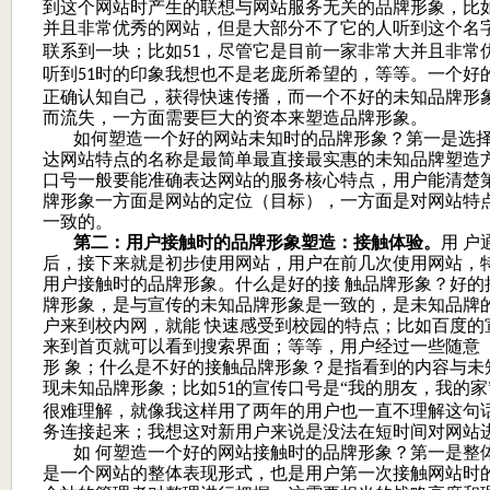
到这个网站时产生的联想与网站服务无关的品牌形象，比如
并且非常优秀的网站，但是大部分不了它的人听到这个名
联系到一块；比如
，尽管它是目前一家非常大并且非常
51
听到
时的印象我想也不是老庞所希望的，等等。一个好
51
正确认知自己，获得快速传播，而一个不好的未知品牌形
而流失，一方面需要巨大的资本来塑造品牌形象。
如何塑造一个好的网站未知时的品牌形象？第一是选
达网站特点的名称是最简单最直接最实惠的未知品牌塑造
口号一般要能准确表达网站的服务核心特点，用户能清楚
牌形象一方面是网站的定位（目标），一方面是对网站特
一致的。
第二：用户接触时的品牌形象塑造：接触体验。
用 
后，接下来就是初步使用网站，用户在前几次使用网站，
用户接触时的品牌形象。什么是好的接 触品牌形象？好的
牌形象，是与宣传的未知品牌形象是一致的，是未知品牌
户来到校内网，就能 快速感受到校园的特点；比如百度的
来到首页就可以看到搜索界面；等等，用户经过一些随意
形 象；什么是不好的接触品牌形象？是指看到的内容与未
现未知品牌形象；比如
的宣传口号是“我的朋友，我的家
51
很难理解，就像我这样用了两年的用户也一直不理解这句
务连接起来；我想这对新用户来说是没法在短时间对网站
如 何塑造一个好的网站接触时的品牌形象？第一是整
是一个网站的整体表现形式，也是用户第一次接触网站时的