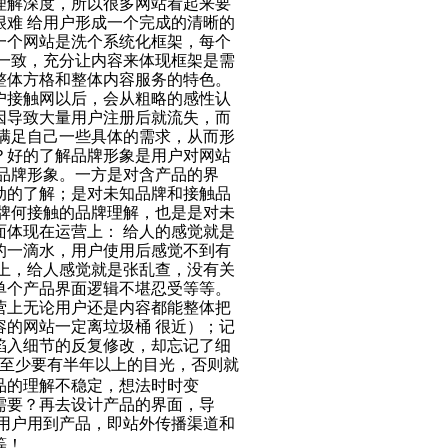
理解深度，所以很多网站看起来要
难 给用户形成一个完成的清晰的
一个网站是洗个系统化框架，每个
一致，充分让内容来体现框架是需
整体方格和整体内容服务的特色。
用户接触网以后，会从粗略的感性认
因导致大量用户注册后就流失，而
满足自己一些具体的需求，从而形
？好的了解品牌形象是用户对网站
品牌形象。一方是对含产品的界
动的了解；是对未知品牌和接触品
牌何接触的品牌理解，也是是对未
体现在运营上： 给人的感觉就是
的一滴水，用户使用后感觉不到有
上，给人感觉就是张乱查，没有关
单个产品界面逻辑不堪忍受等等。
营上无论用户还是内容都能整体把
的网站一定离垃圾桶 很近）；记
陷入细节的反复修改，却忘记了细
至少要有半年以上的目光，否则就
品的理解不稳定，想法时时变
需要？再去设计产品的界面，导
用户用到产品，即站外传播渠道和
等！