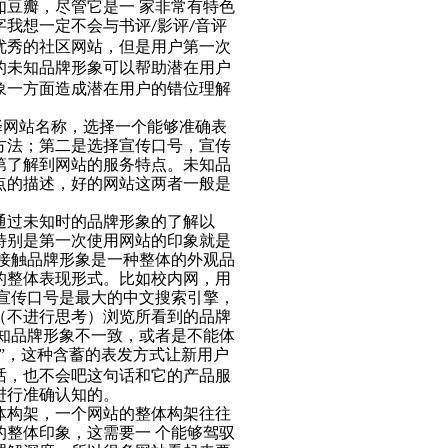
豆瓣，尽管它是一 家非常有特色
字我想一定不会与书评
影评
音评
/
/
优秀的社区网站，但是用户第一次
的未知品牌形象可以帮助潜在用户
象一方面造成潜在用户的错位理解
择网站名称，选择一个能够准确表
方法；第二是选择宣传口号，宣传
第了解到网站的服务特点。
未知品
点的描述，好的网站这两者一般是
户通过未知时的品牌形象的了解以
特别是第一次使用网站的印象就是
接触品牌形象是一种整体的外观品
的整体表现形式。比如校内网，用
宣传口号是最大的中文搜索引擎，
（不进行思考）浏览所看到的品牌
知品牌形象不一致，或者是不能体
”，这种含蓄的表发方式让新用户
话，也不会吧这句话和它的产品服
进行准确认知的。
体构架，一个网站的整体构架往往
整体印象，这需要一 个能够驾驭