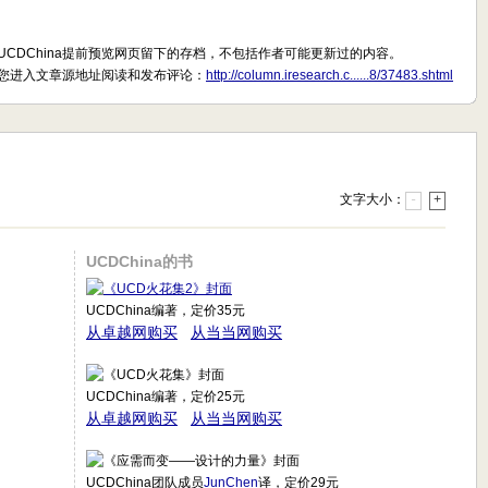
UCDChina提前预览网页留下的存档，不包括作者可能更新过的内容。
您进入文章源地址阅读和发布评论：
http://column.iresearch.c......8/37483.shtml
文字大小：
-
+
UCDChina的书
UCDChina编著，定价35元
从卓越网购买
从当当网购买
UCDChina编著，定价25元
从卓越网购买
从当当网购买
UCDChina团队成员
JunChen
译，定价29元