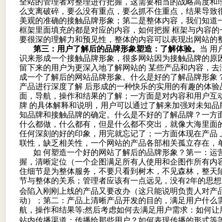
全站的管理者对整理进行把握，这需要相当的战略高度和
么支离破碎，要么没有重点，要么抓不住重点，结果导致很
美观的准确的接触品牌形象；第二是整体内容，我们知道
框架里面填充的都是对应的内容，如何把握 框架与内容的
要很深的理解力和预见性，整体的内容可以表现出网站的
第三：用户了解后的品牌形象塑造：了解体验。
当 
识来形成一个接触品牌形象，很多网站因为接触品牌的原
留下来的用户为更深入地了解网站的 某些产品和内容，去
成一个了解后的网站品牌形象。什么是好的了解品牌形象
产品进行深度了解 后形成的一种快乐的实用的有趣的体验
面，导航，操作和结果的了解；一方面是对内容和用户互
牌 的具体解释和说明，用户可以通过了解来加强对未知品
知品牌和接触品牌的确定。什么是不好的了解品牌？一方面
什么都做，什么都有，但是什么都不突出，就像大海里面
任何深刻的好的印象，用完就忘记了；一方面体现在产品 
联性，缺乏相关性，一个网站的产品各部相关孤立存在，
如 何塑造一个好的网站了解后的品牌形象？第一：运
握，清晰定位（一个企图满足所有人使用和企图作所有内容
住细节是为整体服务，不要只看到树木，不见森林，整天
节与整体的关系；管理者应该有一点远见，没有
年的思想
2
会陷入刚刚上线的产品又要改办（这只能说明负责人对产
动）；第二：产品上清晰产品开发的目的，满足用户什么
航，操作和结果等
然后考虑如何去满足用户需求：如何让
;
站内传播渠道：传播给那些用户？如何表现传播的形式等