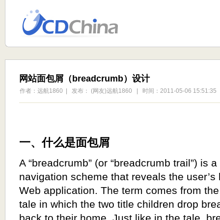
网站面包屑（breadcrumb）设计
作者：远航1860 | 发布： (网友)远航1860 | 时间：2011-05-06 15:51:35
一、什么是面包屑
A “breadcrumb” (or “breadcrumb trail”) is a
navigation scheme that reveals the user’s l
Web application. The term comes from the 
tale in which the two title children drop br
back to their home. Just like in the tale, b