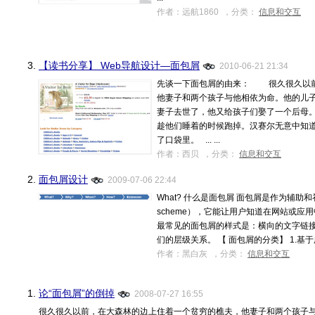
作者：远航1860 ，分类：
信息和交互
3.
【读书分享】 Web导航设计—面包屑
2010-06-21 21:34
先谈一下面包屑的由来： 很久很久以前
他妻子和两个孩子与他相依为命。他的儿
妻子去世了，他又给孩子们娶了一个后母
趁他们睡着的时候跑掉。汉赛尔无意中知
了口袋里。 ... ...
作者：西贝 ，分类：
信息和交互
2.
面包屑设计
2009-07-06 22:44
What? 什么是面包屑 面包屑是作为辅助和补充的
scheme），它能让用户知道在网站或
最常见的面包屑的样式是：横向的文字链接
们的层级关系。 【 面包屑的分类】 1.基于用户
作者：黑白灰 ，分类：
信息和交互
1.
论“面包屑”的倒掉
2008-07-27 16:55
很久很久以前，在大森林的边上住着一个贫穷的樵夫，他妻子和两个孩子