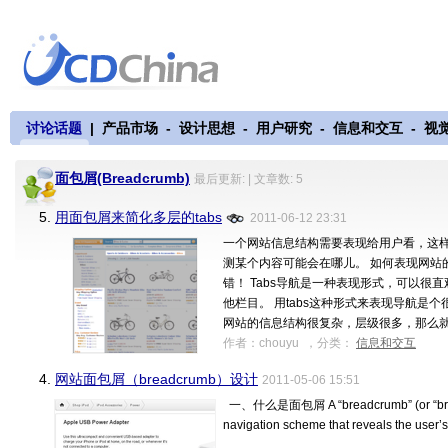
讨论话题
|
产品市场
-
设计思想
-
用户研究
-
信息和交互
-
视
面包屑(Breadcrumb)
最后更新: | 文章数: 5
5.
用面包屑来简化多层的tabs
2011-06-12 23:31
一个网站信息结构需要表现给用户看，这
测某个内容可能会在哪儿。 如何表现网站的
错！ Tabs导航是一种表现形式，可以很
他栏目。 用tabs这种形式来表现导航是
网站的信息结构很复杂，层级很多，那么就经常会是t
作者：chouyu ，分类：
信息和交互
4.
网站面包屑（breadcrumb）设计
2011-05-06 15:51
一、什么是面包屑 A “breadcrumb” (or “breadcr
navigation scheme that reveals the user’s 
...