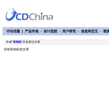
讨论话题
|
产品市场
-
设计思想
-
用户研究
-
信息和交互
-
视
作者“
张劲松
”共发表过文章
没有张劲松的文章