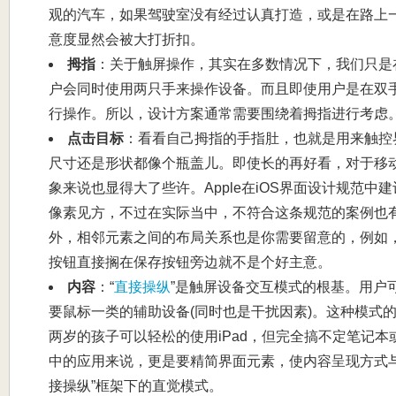
观的汽车，如果驾驶室没有经过认真打造，或是在路上
意度显然会被大打折扣。
拇指
：关于触屏操作，其实在多数情况下，我们只是
户会同时使用两只手来操作设备。而且即使用户是在双
行操作。所以，设计方案通常需要围绕着拇指进行考虑
点击目标
：看看自己拇指的手指肚，也就是用来触控
尺寸还是形状都像个瓶盖儿。即使长的再好看，对于移
象来说也显得大了些许。Apple在iOS界面设计规范中
像素见方，不过在实际当中，不符合这条规范的案例也有很
外，相邻元素之间的布局关系也是你需要留意的，例如
按钮直接搁在保存按钮旁边就不是个好主意。
内容
：“
直接操纵
”是触屏设备交互模式的根基。用户
要鼠标一类的辅助设备(同时也是干扰因素)。这种模式
两岁的孩子可以轻松的使用iPad，但完全搞不定笔记
中的应用来说，更是要精简界面元素，使内容呈现方式与
接操纵”框架下的直觉模式。