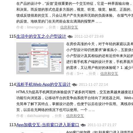
在产品的设计中，“反馈”是很重要的一个交互特征，它是一种界面输出物
和决策。而反馈的形式也是多方面的，视觉、听觉、嗅觉、触觉、正面的
馈或反馈很差的交互，只会让用户产生失效和无助的负面体验。 在煤气中
的反馈。地铁里的门在关闭前会发出滴滴的报警声 ... ...
作者：limengran ，分类：
信息和交互
115.
生活中的交互之小户型设计
2011-12-07 23:49
在房价高涨的今天，对于年轻的家庭以及
小户型设计却仍然要求“麻雀虽小，五脏俱
小户型设计及其相似的还有近些年来兴起
进行着手机客户端的设计开发，手机界面
的需求，又让用户有好的体验呢？ 1. 减少不必要的
作者：S++ ，分类：
信息和交互
114.
浅析手机Web App的交互设计
2011-11-27 22:14
HTML5为提高手机网页的体验提供了诸多的可能性，交互效果越来越接近原生A
功能引向浏览器，让移动平台的竞争由系统平台转向了浏览器之间。 Web A
先简单了解下其特点，掌握设计趋势，也便于以后在设计中应用。 离线存
页，以后在无网络的情况下也可以使用。一个 ... ...
作者：daichuanqing ，分类：
信息和交互
113.
App加载交互-当前窗口进入新窗口
2011-11-27 21:27
App窗口的加载（如:列表窗口进入详情页的