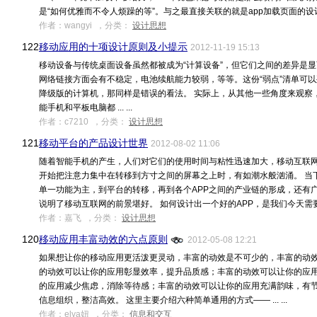
是“如何优雅而不令人烦躁的等”。与之最直接关联的就是app加载页面的设计。 一
作者：wangyi ，分类：
设计思想
122.
移动应用的十项设计原则及小提示
2012-11-19 15:13
移动设备与传统桌面设备虽然都被成为“计算设备”，但它们之间的差异是
网络链接方面会有不稳定，电池续航能力较弱，等等。这份“弱点”清单可
降级版的计算机，那同样是错误的看法。 实际上，从其他一些角度来观察
能手机和平板电脑都 ... ...
作者：c7210 ，分类：
设计思想
121.
移动平台的产品设计世界
2012-08-02 11:06
随着智能手机的产生，人们对它们的使用时间与粘性迅速加大，移动互联网
开始把注意力集中在转移到方寸之间的屏幕之上时，有如潮水般汹涌。 当
单一功能为主，到平台的转移，再到各个APP之间的产业链的形成，还有
说明了移动互联网的前景堪好。 如何设计出一个好的APP，是我们今天需要 ...
作者：嘉飞 ，分类：
设计思想
120.
移动应用丰富动效的六点原则
2012-05-08 12:21
如果想让你的移动应用更活泼更灵动，丰富的动效是不可少的，丰富的动
的动效可以让你的应用彰显效率，提升品质感；丰富的动效可以让你的应
的应用减少焦虑，消除等待感；丰富的动效可以让你的应用充满韵味，有
信息组织，整洁高效。 这里主要介绍六种简单通用的方式—— ... ...
作者：elya妞 ，分类：
信息和交互