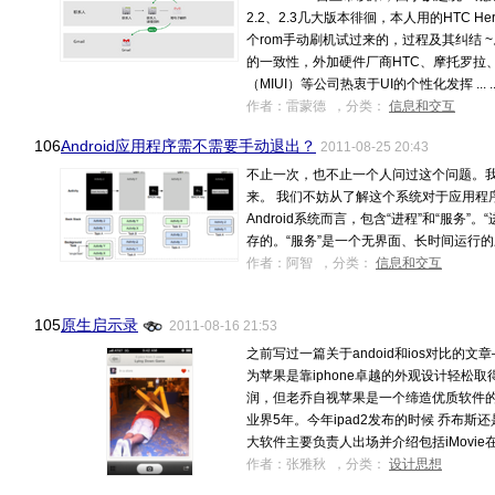
2.2、2.3几大版本徘徊，本人用的HTC Her
个rom手动刷机试过来的，过程及其纠结 
的一致性，外加硬件厂商HTC、摩托罗拉
（MIUI）等公司热衷于UI的个性化发挥 ... ..
作者：雷蒙德 ，分类：
信息和交互
106.
Android应用程序需不需要手动退出？
2011-08-25 20:43
不止一次，也不止一个人问过这个问题。
来。 我们不妨从了解这个系统对于应用程
Android系统而言，包含“进程”和“服务
存的。“服务”是一个无界面、长时间运行的应用功 
作者：阿智 ，分类：
信息和交互
105.
原生启示录
2011-08-16 21:53
之前写过一篇关于andoid和ios对比的
为苹果是靠iphone卓越的外观设计轻松
润，但老乔自视苹果是一个缔造优质软件
业界5年。今年ipad2发布的时候 乔布
大软件主要负责人出场并介绍包括iMovie在 ...
作者：张雅秋 ，分类：
设计思想