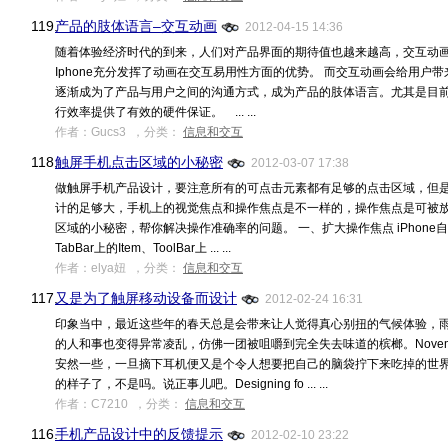
119.
产品的肢体语言–交互动画
2012-04-15 14:36
随着体验经济时代的到来，人们对产品界面的期待值也越来越高，交互动
Iphone充分发挥了动画在交互易用性方面的优势。 而交互动画会给用户
逐渐成为了产品与用户之间的沟通方式，成为产品的肢体语言。尤其是目
行效率提供了有效的硬件保证。 ... ...
作者：Gucs3 ，分类：
信息和交互
118.
触屏手机点击区域的小秘密
2012-03-07 17:38
做触屏手机产品设计，要注意所有的可点击元素都有足够的点击区域，但
计的足够大，手机上的视觉焦点和操作焦点是不一样的，操作焦点是可被放
区域的小秘密，帮你解决操作准确率的问题。 一、扩大操作焦点 iPhone自带的控件
TabBar上的Item、ToolBar上 ... ...
作者：elya妞 ，分类：
信息和交互
117.
又是为了触屏移动设备而设计
2012-02-24 16:31
印象当中，最近这些年的春天总是会带来让人觉得真心别扭的气候体验，
的人和事也变得异常凌乱，仿佛一团被咀嚼到完全失去味道的槟榔。Novemb
安然一些，一旦摘下耳机便又是个令人想要把自己的脑袋拧下来吃掉的世界
的样子了，不是吗。说正事儿吧。Designing fo ... ...
作者：C7210 ，分类：
信息和交互
116.
手机产品设计中的反馈提示
2012-02-10 23:22