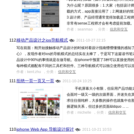
为什么呢？原因很多：1.大家（包括设计
载的方式，app直接沿用了；2.网速好
3.设计师、产品经理通常觉得加载是工程
非常有sense工程师才会有考虑提前加载。 然
作者：seanmao ，分类：
信息和交互
112.
移动产品设计之ios导航模式
2011-10-27 22:15
写在前面：刚开始接触移动产品设计的时候对着设计指南懵懵懂懂的感知
心》，发现作者对ios的导航模式的总结实在太棒了，于是写下这篇读书笔
品设计中90%的事情就是在做导航。在iphone中预置了3种可以直接使
每种模式都配有不同的工具栏和控件。三种导航模式可以独立使用也可以混搭 ...
作者：kent.zhu ，分类：
信息和交互
111.
拒绝一页一页又一页
2011-10-24 10:25
手机屏幕大小有限，但应用产品功能太
会面对一级又一级的次级界面，并迷失在
求往往很纯粹，大多数的操作也就集中在那
握逻辑关系，但过多的页面&ldquo ... ...
作者：michelle ，分类：
信息和交互
110.
iphone Web App 导航设计探讨
2011-10-21 10:53