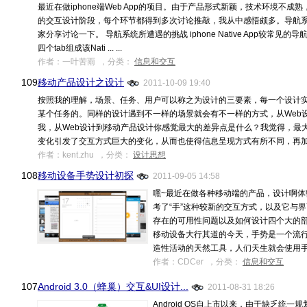
最近在做iphone端Web App的项目。由于产品形式新颖，技术环境不
的交互设计阶段，每个环节都得到多次讨论推敲，我从中感悟颇多。导航
家分享讨论一下。 导航系统所遭遇的挑战 iphone Native App较常见
四个tab组成该Nati ... ...
作者：一叶苦雨 ，分类：
信息和交互
109.
移动产品设计之设计
2011-10-09 19:40
按照我的理解，场景、任务、用户可以称之为设计的三要素，每一个设计
某个任务的。同样的设计遇到不一样的场景就会有不一样的方式，从Web
我，从Web设计到移动产品设计你感觉最大的差异点是什么？我觉得，最
变化引发了交互方式巨大的变化，从而也使得信息呈现方式有所不同，再加上硬件设
作者：kent.zhu ，分类：
设计思想
108.
移动设备手势设计初探
2011-09-05 14:58
嘿~最近在做各种移动端的产品，设计啊
考了“手”这种较新的交互方式，以及它与
存在的可用性问题以及如何设计四个大的
移动设备大行其道的今天，手势是一个流
造性活动的天然工具，人们天生就会使用手的动作
作者：CDCer ，分类：
信息和交互
107.
Android 3.0（蜂巢）交互&UI设计...
2011-08-31 18:26
Android OS自上市以来，由于缺乏统一规划