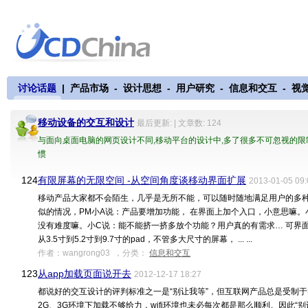
讨论话题
|
产品市场
-
设计思想
-
用户研究
-
信息和交互
-
视
移动设备的交互和设计
最后更新: | 文章数: 124
与面向桌面电脑的网页设计不同,移动平台的设计中,多了很多不可忽视的限
惯
124.
有限屏幕的无限空间 -从空间角度谈移动界面扩展
2013-01-05 09:
移动产品大家都不会陌生，几乎是无所不能，可以随时随地满足用户的多
似的情况，PM小A说：产品要增加功能， 在界面上加个入口，小意思嘛
没有难度嘛。小C说：能不能挤一挤多放个功能？用户真的有需求… 可界
从3.5寸到5.2寸到9.7寸的pad，不管多大尺寸的屏幕， ... ...
作者：wangrong03 ，分类：
信息和交互
123.
从app加载页面说开去
2012-12-17 18:27
都说好的交互设计的评判标准之一是“别让我等”，但互联网产品总是受制
2G、3G环境下加载不够给力，wifi环境也未必每次都是那么顺利。因此“