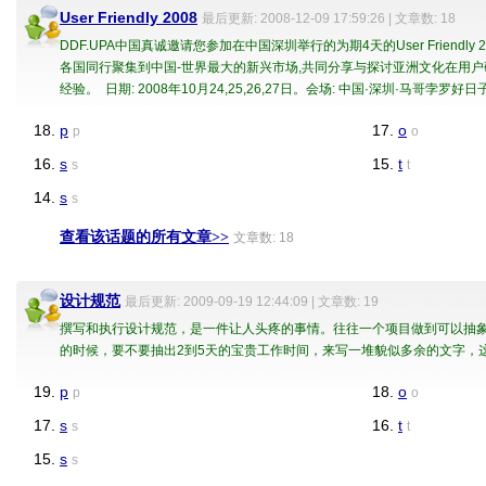
User Friendly 2008
最后更新: 2008-12-09 17:59:26 | 文章数: 18
DDF.UPA中国真诚邀请您参加在中国深圳举行的为期4天的User Friendly
各国同行聚集到中国-世界最大的新兴市场,共同分享与探讨亚洲文化在用户
经验。 日期: 2008年10月24,25,26,27日。会场: 中国·深圳·马哥孛罗好
18.
p
17.
o
p
o
16.
s
15.
t
s
t
14.
s
s
查看该话题的所有文章>>
文章数: 18
设计规范
最后更新: 2009-09-19 12:44:09 | 文章数: 19
撰写和执行设计规范，是一件让人头疼的事情。往往一个项目做到可以抽
的时候，要不要抽出2到5天的宝贵工作时间，来写一堆貌似多余的文字，
19.
p
18.
o
p
o
17.
s
16.
t
s
t
15.
s
s