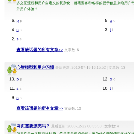
多交互流程和用户自定义的复杂化，都需要各种各样的提示信息来给用户
升用户体验？
6.
p
5.
o
p
o
4.
s
3.
t
s
t
2.
s
s
查看该话题的所有文章>>
文章数: 6
心智模型和用户习惯
最后更新: 2010-07-19 16:15:52 | 文章数: 13
13.
p
12.
o
p
o
11.
s
10.
t
s
t
9.
s
s
查看该话题的所有文章>>
文章数: 13
网页需要漂亮吗？
最后更新: 2008-12-22 00:35:33 | 文章数: 4
如果你是一名网页设计师，你是不是也抱怨过人家为什么能够使用这样的