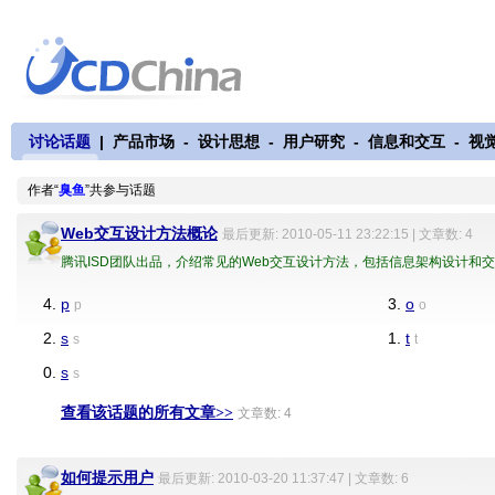
讨论话题
|
产品市场
-
设计思想
-
用户研究
-
信息和交互
-
视
作者“
臭鱼
”共参与话题
Web交互设计方法概论
最后更新: 2010-05-11 23:22:15 | 文章数: 4
腾讯ISD团队出品，介绍常见的Web交互设计方法，包括信息架构设计和
4.
p
3.
o
p
o
2.
s
1.
t
s
t
0.
s
s
查看该话题的所有文章>>
文章数: 4
如何提示用户
最后更新: 2010-03-20 11:37:47 | 文章数: 6