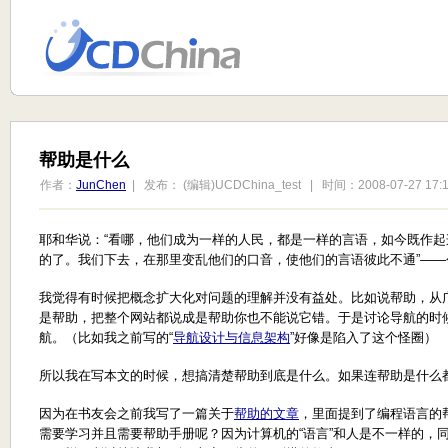
帮助是什么
作者：
JunChen
| 发布： (编辑)UCDChina_test | 时间：2008-07-27 17:1
耶和华说：“看哪，他们成为一样的人民，都是一样的言语，如今既作
的了。我们下去，在那里变乱他们的口音，使他们的言语彼此不通”——创世纪
我觉得有时候把概念扩大化对问题的理解并没有益处。比如说帮助，从
是帮助，把整个网站都说成是帮助你也不能说它错。于是讨论导航的时
航。（比如我之前写的“
导航设计与信息架构
”好像是陷入了这个怪圈）
所以我在写本文的时候，想搞清楚帮助到底是什么。如果连帮助是什么
因为在书友会之前我写了一篇关于
帮助的文章
，里面提到了编程语言的
需要学习并且需要帮助手册呢？因为计算机的“语言”和人是不一样的，