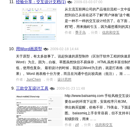
11.
经验分享：交互设计文档(1)
2009-03-03 07:00
从主流互联网公司的产品项目流程一文中提
想到自己从前在还不了解“用户体验”这个概
是一种不一样的交互设计经历了。在下面，
档”吧，用来抛砖引玉，因为最想看到的其实是别
作者：
季子乌
，分类：
信息和交互
10.
用Word画原型
2009-02-18 14:44
关于原型，有太多故事了。说起快速的原型制作（区别于软件工程的快速原
Word）为主。因为，白板、草图虽然快但不易保存，HTML虽然丰富但制作
低，使用也复杂。 最初设计的时候，我是以Word为主的，就是打表格（
果）。Word 画表格十分方便，而且在沟通中也比较高效（批注）。渐 ... ...
作者：
JunChen
，分类：
设计思想
9.
三款交互设计工具
2009-01-23 11:48
http://www.balsamiq.com 手
要在air的环境下运营，安装程序只有3M
弹出购买提醒，价格不菲，79美金。下面是利用
图。 balasmiq上手非常容易，但不支
初级阶段，用来 ... ...
作者：
zjf
，分类：
信息和交互