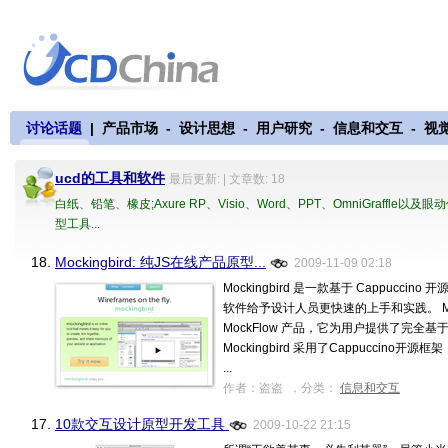
讨论话题
|
产品市场
-
设计思想
-
用户研究
-
信息和交互
-
视
ucd的工具和软件
最后更新: | 文章数: 18
白纸、铅笔、橡皮;Axure RP、Visio、Word、PPT、OmniGraffle
型工具...
18.
Mockingbird: 纯JS在线产品原型...
2009-11-09 02:18
Mockingbird 是一款基于 Cappuc
软件给予设计人员更快速的上手和实践。 Moc
MockFlow 产品，它为用户提供了完
Mockingbird 采用了Cappuccino开源
...
作者：盗盗 ，分类：
信息和交互
17.
10款交互设计原型开发工具
2009-10-22 21:15