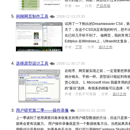
很大的提升。例如，我曾统计过来到awflasher
作者：aw ，分类：
产品市场
5.
闲聊网页制作工具
2008-11-13 23:33
试用了一下刚出的Dreamweaver C
关了，在这个CSS决定表现的时代，想不
在已经几乎听不到了。 做网页，我的常用工具包括
Editplus 在Windows上，Ultraedit太复杂，A
作者：
丁宇
，分类：
设计之外
4.
选择原型设计工具
2008-11-30 17:56
在程序、网页被实现之前，一定需要把界面
画分镜头、手稿一样。原型设计能起到有
赏心悦目。 1. Microsoft Visio 我
的“最佳”选择。有很多的模板可以选择，可以制
作者：天机不可泄漏 ，分类：
设计之外
3.
用户研究第二季——操作录像
2009-01-01 20:00
上一季谈到了使用调查问卷来收集支持用户模型数据的方法，但这只是第
据将会更有说服力。 用户操作录像就是另一个数据收集方法。当然如果具
用眼动议是最好的，如果条件不允许，我们可以用例如Camtasia Stud