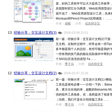
器，好的工具软件可以大大提高工作效率
具我暂时把它分为两类，Web应用原型设计
就不说了： Web应用原型设计工具：先来看看这
Mockups和Pencil Project试用感觉： ... ...
作者：
胡晓
，分类：
信息和交互
13.
经验分享：交互设计文档(3)
2009-03-09 15:51
前一篇：经验分享：交互设计文档(2)下面，用
互文档。在制作过程中，经常会有一些Ti
多半都是我个人的总结，有些可能是我的“
一些有用的技巧真的能在实际操作中帮到大家
个SNS社区首页的原型 Fa ... ...
作者：
季子乌
，分类：
信息和交互
12.
经验分享：交互设计文档(2)
2009-03-07 15:28
前一篇：经验分享：交互设计文档(1) 继
工具也是很有必要一一介绍一下的： Balsam
具，黄主任在他的来，超酷的Balsamiq 
供的组件工具很多。劣：虽然提供了很多
（当然，我们不是在介绍排版工具& ... ...
作者：
季子乌
，分类：
信息和交互