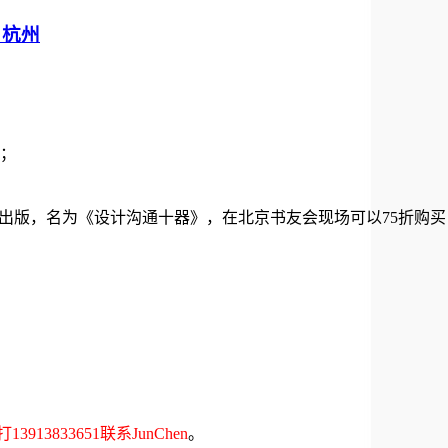
、杭州
；
出版，名为《设计沟通十器》，在北京书友会现场可以75折购买
3833651联系JunChen
。