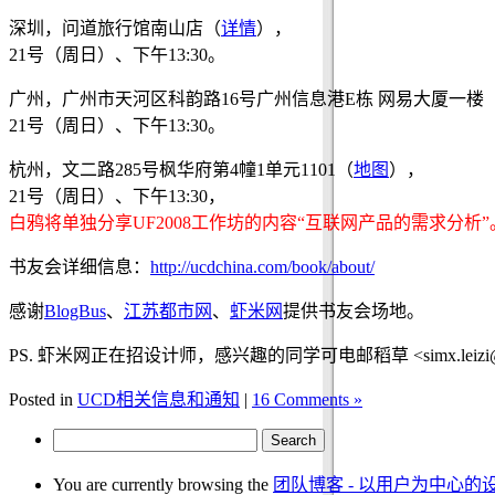
深圳，问道旅行馆南山店（
详情
），
21号（周日）、下午13:30。
广州，广州市天河区科韵路16号广州信息港E栋 网易大厦一楼
21号（周日）、下午13:30。
杭州，文二路285号枫华府第4幢1单元1101（
地图
），
21号（周日）、下午13:30，
白鸦将单独分享UF2008工作坊的内容“互联网产品的需求分析”
书友会详细信息：
http://ucdchina.com/book/about/
感谢
BlogBus
、
江苏都市网
、
虾米网
提供书友会场地。
PS. 虾米网正在招设计师，感兴趣的同学可电邮稻草 <simx.leizi@g
Posted in
UCD相关信息和通知
|
16 Comments »
You are currently browsing the
团队博客 - 以用户为中心的