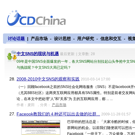
讨论话题
|
产品市场
-
设计思想
-
用户研究
-
信息和交互
-
视
中文SNS的现状与机遇
最后更新: | 文章数: 28
09年是中国SNS全面爆发的一年，各大SNS网站分别拉起山头争抢中文S
与挑战呢？中文SNS大局已定吗？
28.
2008-2010中文SNS的观察和实践
2010-03-14 17:00
（一）回顾facebook之前的SNS社会化网络服务（SNS）不是facebook开
（尤其BBS社区）这两类互联网应用都具有SNS属性。特别是前者交友网
论，在本文中把处理“人”和“关系”为 主的互联网应用，都 ... ...
作者：麦田 ，分类：
产品市场
27.
Faceook教我们的４种还可以出去做的社群...
2009-11-28 01:57
巴菲特的想法总是：「大家冷酷的时候，
群网站的机会。以前我们随便就可以想出
Facebook「一统天下」，万众俯身，