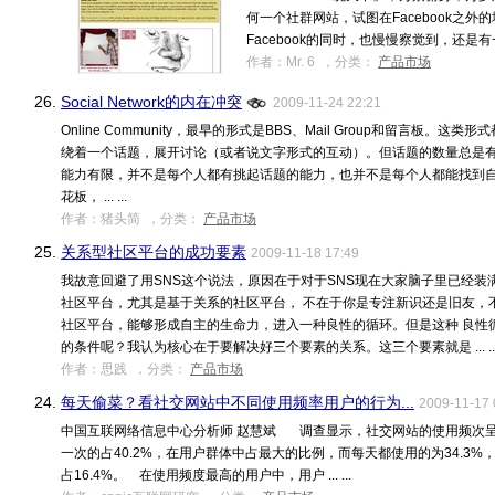
何一个社群网站，试图在Facebook之
Facebook的同时，也慢慢察觉到，还是有一
作者：Mr. 6 ，分类：
产品市场
26.
Social Network的内在冲突
2009-11-24 22:21
Online Community，最早的形式是BBS、Mail Group和留言板。这
绕着一个话题，展开讨论（或者说文字形式的互动）。但话题的数量总是有
能力有限，并不是每个人都有挑起话题的能力，也并不是每个人都能找到自
花板， ... ...
作者：猪头简 ，分类：
产品市场
25.
关系型社区平台的成功要素
2009-11-18 17:49
我故意回避了用SNS这个说法，原因在于对于SNS现在大家脑子里已经装
社区平台，尤其是基于关系的社区平台， 不在于你是专注新识还是旧友，不在于ne
社区平台，能够形成自主的生命力，进入一种良性的循环。但是这种 良性
的条件呢？我认为核心在于要解决好三个要素的关系。这三个要素就是 ... ..
作者：思践 ，分类：
产品市场
24.
每天偷菜？看社交网站中不同使用频率用户的行为...
2009-11-17 
中国互联网络信息中心分析师 赵慧斌 调查显示，社交网站的使用频次
一次的占40.2%，在用户群体中占最大的比例，而每天都使用的为34.3%
占16.4%。 在使用频度最高的用户中，用户 ... ...