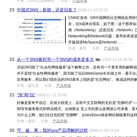
作者：cnnic互联网研究 ，分类：
产品市场
23.
中国式SNS：新朋，还是旧友？
2009-11-16 23:32
CNNIC发布《09中国网民社交网络应用
友，近8成来自现实，如下图：这个图表似
朋（Networking）,还是旧友（Netw
Networking和Network问题，最早的表
开篇就讲MySpace是Networki ... ...
作者：麦田 ，分类：
产品市场
22.
从一个SNS换到另一个SNS的成本是多大
2009-11-16 20:34
话说SNS除了“社会性网络服务”这个解释之外，还有另一个更常用的解释就
并不是指“社会性网络服务”，因为除了玩玩WebGame长长级之外，看
应用服务，所以我们现在说的SNS基本上指的是“社交网站”。 换成这样的解释 ..
作者：摄氏度 ，分类：
产品市场
21.
“泡”和“玩”
2009-11-12 23:46
好像是姜奇平说过，在很大程度上，目前中文互联网的支柱是“无聊经济”—
IM等等服务模式和商业模式。从纳斯达 克上市的那么多网游公司来看，
为什么上网，他们往往也回答“无聊啊”，从bbs到sns很多网站都能看到这样的 典型
作者：麦田 ，分类：
产品市场
20.
守、破、离：我对sns产品理解的过程
2009-11-05 21:54