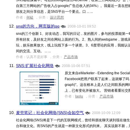
SNS都在探索中。考虑到Google推出AdSense，在第三方网站植入广告，获
自第三方网站的广告收入占google广告总收入的34%）。我最近一直在
朋友之间分享信息，是SNS平台一个要点。口 ... ...
作者：
何砝
，分类：
设计思想
12.
sns的方向，网页版的qq
2008-10-01 09:52
sns的三个创新 1、好友动态，我写的日记，发的图片，参与的投票能第
所有好友，及好友之间在网站上面的行为。2、熟人间的webgame，游
玩，娱乐效果放大，线上玩线下多一个谈资。3、6度理论的应用，我能认
间的交流、互动。 ... ...
作者：认真不是好事 ，分类：
产品市场
11.
SNS:扩展社会化网络
2008-10-06 07:51
原文来自eMarketer - Extending the S
Facebook把用户联系了起来，这就够了吗？ F
graph)”。这在根本上是人们之间联系
上，已有变化并被放大。 营销者看重社交图，是因
作者：
laolu
，分类：
产品市场
10.
麦兜笔记：社会化网络(SNS)会如空气
2008-10-09 12:09
社会化网络(SNS)将是下一代的互联网模式，曾经和朋友聊天谈到现在做
台和做文化。而SNS的产生就是一种新文化形式的到来。 其实说新不新