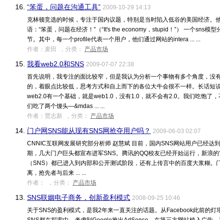
16.
“笨蛋，问题在沟通工具”
2009-10-29 14:13
克林顿竞选的时候，专注于国内议题，特别是当时陷入低谷的美国经济。
语：“笨蛋，问题在经济！”（“It's the economy，stupid！”） 一个sns模型分成pro
节。其中，每一个profile代表一个用户，他们通过网站的intera ... ...
作者：麦田 ，分类：
产品市场
15.
我看web2.0和SNS
2009-07-07 22:38
首先说明，我专注的面比较窄，但是我认为分析一个事物有多个角度，没
的，着眼点比较低，思考方式和自上而下的各位大牛会很不一样。长话短说~一、
web2.0有一个基础，就是web1.0，没有1.0，就不会有2.0。我们吃
们吃了两个馒头—&mdas ... ...
作者：贾志新 ，分类：
产品市场
14.
门户网SNS能从现有SNS网抢夺用户吗？
2009-06-03 02:07
CNNIC互联网发展研究部分析师 赵慧斌 目前，国内SNS网站用户已经
期，几大门户巨头都宣布进军SNS。腾讯的QQ校友已经开始运行，新浪的“
（SNS）都已进入到内部和公开测试阶段，还有上传言中的百度大浆糊。
离，抢先者与后来 ... ...
作者：
，分类：
产品市场
13.
SNS联姻电子商务，创新盈利模式
2008-09-25 10:46
关于SNS的盈利模式，是我2年来一直关注的话题。从Facebook此前的灯塔