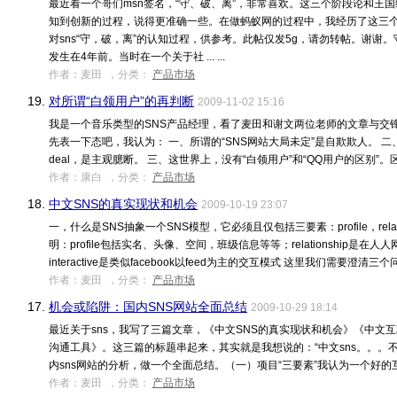
最近看一个哥们msn签名，“守、破、离”，非常喜欢。这三个阶段论和王
知到创新的过程，说得更准确一些。在做蚂蚁网的过程中，我经历了这三
对sns“守，破，离”的认知过程，供参考。此帖仅发5g，请勿转帖。谢谢
发生在4年前。当时在一个关于社 ... ...
作者：麦田 ，分类：
产品市场
19.
对所谓“白领用户”的再判断
2009-11-02 15:16
我是一个音乐类型的SNS产品经理，看了麦田和谢文两位老师的文章与交
先表一下态吧，我认为： 一、所谓的“SNS网站大局未定”是自欺欺人。 二、
deal，是主观臆断。 三、这世界上，没有“白领用户”和“QQ用户的区别”。区 ...
作者：康白 ，分类：
产品市场
18.
中文SNS的真实现状和机会
2009-10-19 23:07
一，什么是SNS抽象一个SNS模型，它必须且仅包括三要素：profile，relatio
明：profile包括实名、头像、空间，班级信息等等；relationship
interactive是类似facebook以feed为主的交互模式 这里我们需要澄清三个问题：
作者：麦田 ，分类：
产品市场
17.
机会或陷阱：国内SNS网站全面总结
2009-10-29 18:14
最近关于sns，我写了三篇文章，《中文SNS的真实现状和机会》《中文互
沟通工具》。这三篇的标题串起来，其实就是我想说的：“中文sns。。。
内sns网站的分析，做一个全面总结。（一）项目“三要素”我认为一个好的互联网项
作者：麦田 ，分类：
产品市场