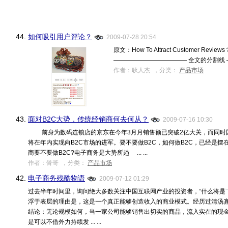
44.
如何吸引用户评论？
2009-07-28 20:54
原文：How To Attract Customer Revi
———————————— 全文的分割线 ————
作者：耿人杰 ，分类：
产品市场
43.
面对B2C大势，传统经销商何去何从？
2009-07-16 10:30
前身为数码连锁店的京东在今年3月月销售额已突破2亿大关，而同时
将在年内实现向B2C市场的进军。要不要做B2C，如何做B2C，已经是摆
商要不要做B2C?电子商务是大势所趋 ... ...
作者：骨哥 ，分类：
产品市场
42.
电子商务残酷物语
2009-07-12 01:29
过去半年时间里，询问绝大多数关注中国互联网产业的投资者，“什么将是
浮于表层的理由是，这是一个真正能够创造收入的商业模式。经历过清汤寡水
结论：无论规模如何，当一家公司能够销售出切实的商品，流入实在的现金
是可以不借外力持续发 ... ...