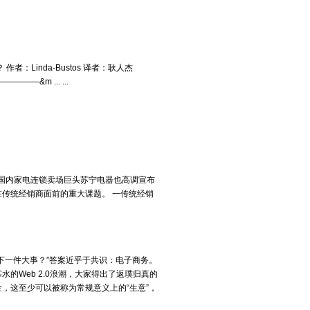
ews？ 作者：Linda-Bustos 译者：耿人杰
—&m ... ...
国内家电连锁卖场巨头苏宁电器也高调宣布
在传统经销商面前的重大课题。 一传统经销
下一件大事？”答案近乎于共识：电子商务。
的Web 2.0浪潮，大家得出了返璞归真的
，这至少可以被称为常规意义上的“生意”，