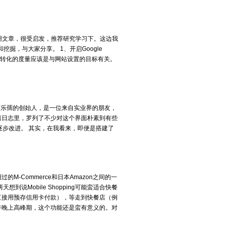
ics应用文章，很受启发，推荐研究学习下。这边我
掘，与大家分享。 1、开启Google
。 网站转化的度量应该是与网站设置的目标有关。
仙霸乐孺的创始人，是一位来自实业界的朋友，
篇日志里，罗列了不少对这个界面朴素到有些
是逐步改进。 其实，在我看来，即便是搭建了
M-Commerce和日本Amazon之间的一
到说Mobile Shopping可能蛮适合快餐
直接用预存信用卡付款），等走到快餐店（例
午晚上高峰期，这个功能还是蛮有意义的。对