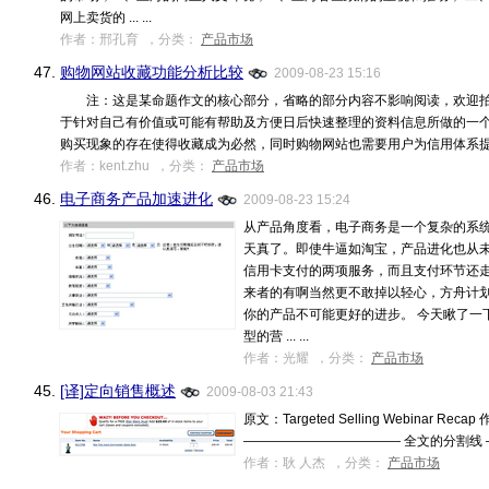
网上卖货的 ... ...
作者：邢孔育 ，分类：
产品市场
47.
购物网站收藏功能分析比较
2009-08-23 15:16
注：这是某命题作文的核心部分，省略的部分内容不影响阅读，欢迎拍
于针对自己有价值或可能有帮助及方便日后快速整理的资料信息所做的一
购买现象的存在使得收藏成为必然，同时购物网站也需要用户为信用体系提供更多 
作者：kent.zhu ，分类：
产品市场
46.
电子商务产品加速进化
2009-08-23 15:24
从产品角度看，电子商务是一个复杂的系
天真了。即使牛逼如淘宝，产品进化也从
信用卡支付的两项服务，而且支付环节还
来者的有啊当然更不敢掉以轻心，方舟计
你的产品不可能更好的进步。 今天瞅了一下
型的营 ... ...
作者：光耀 ，分类：
产品市场
45.
[译]定向销售概述
2009-08-03 21:43
原文：Targeted Selling Webinar Rec
———————————— 全文的分割线 ————
作者：耿 人杰 ，分类：
产品市场