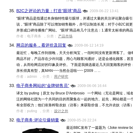
作者：MarsOcean ，分类：
产品市场
35.
B2C之评论的力量：打造“眼球”商品
2009-06-22 13:41
“眼球”商品是指通过本身独特性吸引眼球，并通过大量的关注评论聚合吸引
说，“眼球”商品除了可以增加销售额外，亦可以制造长尾；对于小B2C就更
并形成口碑传播推广网站。 “眼球”商品有几个注意点：1.通常太标准的商品，形成不
作者：电子商务 ，分类：
产品市场
34.
网店的服务，看评价及回复
2009-06-12 14:19
最近忙，每晚工作到很晚，天天分析淘宝，一段时间没有更新博客了。 做
商品不好，产品存在少许问题，用心与顾客沟通好，还是会感化顾客，甚
动，从而给网店好的印象及评价。 下面是我摘选最近几天回复顾客的评价： 
亲长得真有型，真MAN~~~当然合适啦~~~ [2009 ... ...
作者：admin ，分类：
用户研究
33.
电子商务网站的“金牌销售员”
2009-06-06 16:44
译文 by puting | 原文 by Bruce D'Ambrosio 一个网站（无论
泛的网络社团为一个共同的目的而聚集在一起的地方。起先，网站都是一个采
有全部权力；他们依靠榨取农奴（访客）来获取价值，不允许农奴（访客）参与 ..
作者：puting ，分类：
设计之外
32.
电子商务:评论引爆销量
2009-05-26 22:24
最近BBC发布了一篇题为《Joke review boo