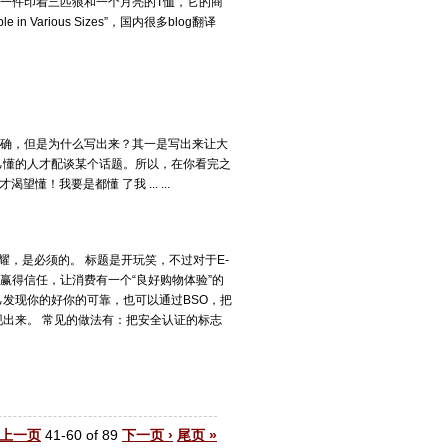
有一件印着三匹狼和一个月亮的T恤，它的商
lable in Various Sizes”，国内很多blog翻译
确，但是为什么写出来？其一是写出来让大
己懂的人才配谈某个话题。所以，在你看完之
懂！我要是都懂 了我 ... ...
血淋淋的炫耀，是必须的。 标题是开玩笑，不过对于E-
：赢得信任，让消费有一个“良好购物体验”的
发现你的好你的可靠，也可以通过BSO，把
出来。 常见的做法有：把安全认证的标志
‹ 上一页
41-60 of 89
下一页 ›
尾页 »