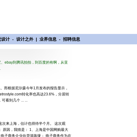
觉设计
-
设计之外
|
业界信息
-
招聘信息
、ebay到腾讯拍拍，到百度的有啊，从亚
…
%。而根据尼尔森今年1月发布的报告显示，
rostyle.com转化率也高达23.6%，分居转
个 ... ...
这次来上海，估计也得待半个月。 这次观
 原因，我猜是： 1、上海是中国网购最大
、电子商务企业向货源靠拢； 电子商务作为在