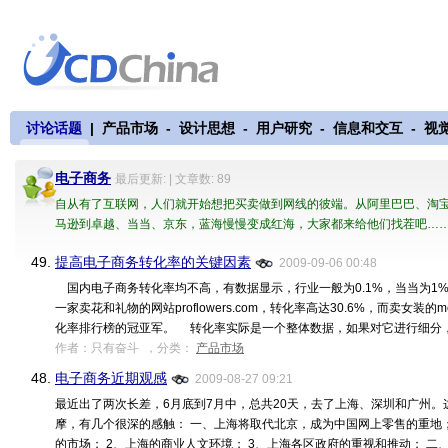
讨论话题
|
产品市场
-
设计思想
-
用户研究
-
信息和交互
-
视
电子商务
最后更新: | 文章数: 89
自从有了互联网，人们就开始想把买卖做到网线的彼端。从阿里巴巴、淘宝
马逊到卓越、当当、京东，蓝海慢慢变成红海，大家都来给他们找茬吧…
49.
提高电子商务转化率的关键因素
2009-09-06 00:48
国内电子商务转化率均不高，有数据显示，行业一般为0.1%，当当为1
一家卖花和礼物的网站proflowers.com，转化率高达30.6%，而卖女装的met
化率排行榜的冠亚军。 转化率实际是一个整体数据，如果对它进行细分，可看到几
作者：只有奋斗 ，分类：
产品市场
48.
电子商务近期观感
2009-08-27 09:21
最近出了两次长差，6月底到7月中，总共20天，去了上海、深圳和广州。
摩，有几个很深的感触： 一、上海将取代北京，成为中国网上零售的重地；
的市场； 2、上海的商业人文环境； 3、上海各区政府的重视和推动； 二