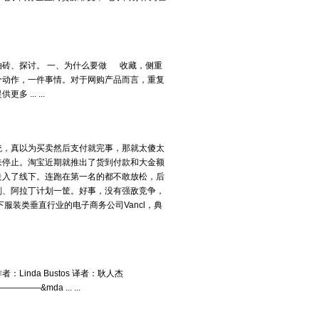
砖、探讨。 一、为什么要做 收藏，侧重
个动作，一件事情。对于网购产品而言，重复
... ...
统，真以为买卖然后支付就完事，那就太傻太
未停止。淘宝近期就推出了货到付款和大金额
走入了线下。连跑在第一名的都不敢放松，后
划、阿拉丁计划一筐。好事，没有强敌竞争，
服装类垂直行业的电子商务公司Vancl，典
ap 作者：Linda Bustos 译者：耿人杰
—&mda ... ...