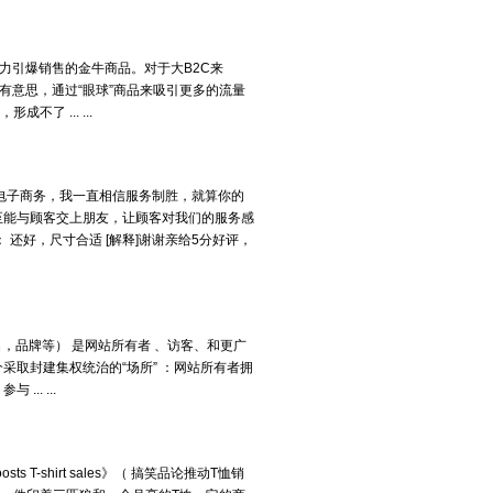
力引爆销售的金牛商品。对于大B2C来
有意思，通过“眼球”商品来吸引更多的流量
了 ... ...
电子商务，我一直相信服务制胜，就算你的
至能与顾客交上朋友，让顾客对我们的服务感
还好，尺寸合适 [解释]谢谢亲给5分好评，
是网址，域名，品牌等） 是网站所有者 、访客、和更广
取封建集权统治的“场所” ：网站所有者拥
. ...
sts T-shirt sales》（ 搞笑品论推动T恤销