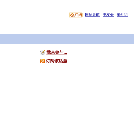
网址导航
-
书友会
-
邮件组
我来参与...
订阅该话题