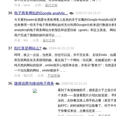
并不经营任何物理商品。京东商城是商务，凡客是商务，淘 ... ...
作者：keso ，分类：
设计之外
38.
电子商务网站的Google analytic...
2009-07-04 23:27
今天看到owen在我爱水煮鱼博客上发表的关于豆瓣的Google Analyt
也有整理一些关于电子商务网站如何充分利用Google分析来进行数据分析和挖
analytics的电子商务网站分析报告和设置目标（goals）和定义渠道
用户完成了预期的操作就可以 ... ...
作者：feir ，分类：
设计之外
37.
B2C算是网站么?
2009-06-25 21:59
呵呵，狭义一点说，当然算。但也可以说，并不完全算。 好友Emile，
和互联网其实关系很弱的她，最近搞了一个网站：玩玩聚。在她最近的一
纯天然的网站的批评，emile很开心地照单全收，并表示“要努力”：当然
一个玩玩聚的网站，emile都谈不 ... ...
作者：魏武挥 ，分类：
产品市场
36.
随便说两句移动电子商务
2009-06-22 21:14
看到了有道购物助手，感觉是介于之前介绍过的
个东西——直接看图片介绍比较直观： 早两天想
业的，去快餐店路上用手机点餐（甚至于
如KFC）的时候刚好可以取餐了。对于中
于快餐店来说，点餐信息直 ... ...