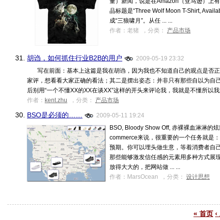
量）新闻，说是在Amazon（亚马逊）上
品标题是“Three Wolf Moon T-Shirt, Avai
成“三狼啸月”。从任 ... ...
作者：老猪 ，分类：
产品市场
31.
胡诌，如何抓住行业B2B的用户
2009-05-19 23:32
写在前面：基本上这篇是我在胡诌，因为我也不知道自己的观点是否正
家评，想看看大家正确的看法；其二是摆出姿态：并非只有那些自以为自
后别用“一个不懂XX的XX在谈XX”这样的开头来评论我，我就是不懂所以我才渴望
作者：
kent.zhu
，分类：
产品市场
30.
BSO是必须的……
2009-05-11 19:24
BSO, Bloody Show Off, 赤裸裸
commerce来说，很重要的一个任务就是
预期。你可以埋头做生意，等着消费者自己
那些能够激发信任感的元素用多种方式展现
放得大大的，把网站做 ... ...
作者：MarsOcean ，分类：
设计思想
« 首页