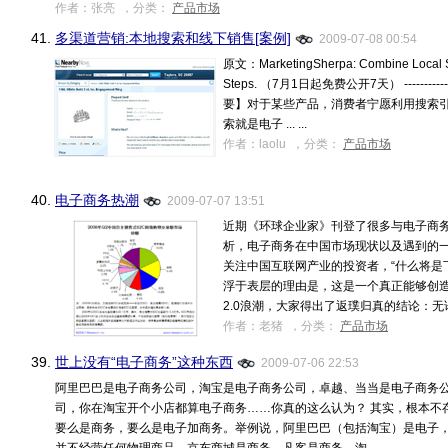
作者：张亮 ，分类：
产品市场
41.
多渠道营销:本地搜索和线下销售[案例]
2009-07-08 00:54
原文：MarketingSherpa: Combine Local Sea
Steps. （7月1日起免费公开7天） ----------------
要】对于某些产品，消费者宁愿利用搜索
索就是电子 ... ...
作者：laolu ，分类：
产品市场
40.
电子商务热潮
2009-07-07 13:51
近期《环球企业家》刊登了很多与电子商
析，电子商务在中国市场现状以及遇到的一
关注中国互联网产业的投资者，“什么将是
浮于表层的理由是，这是一个真正能够创造
2.0浪潮，大家得出了返璞归真的结论：无论规模
作者：老猪 ，分类：
产品市场
39.
世上没有“电子商务”这种东西
2009-07-06 22:53
阿里巴巴是电子商务公司，淘宝是电子商务公司，卓越、当当是电子商务
司，你在淘宝开个小店都算电子商务……你真的这么认为？ 其实，根本不
要么是商务，要么是电子加商务。举例说，阿里巴巴（包括淘宝）是电子