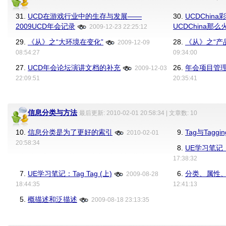
31.
UCD在游戏行业中的生存与发展——
30.
UCDChin
2009UCD年会记录
UCDChina那么
2009-12-23 22:25:12
29.
《从》之“大环境在变化”
28.
《从》之“产
2009-12-09
08:54:27
09:34:00
27.
UCD年会论坛演讲文档的补充
26.
年会项目管
2009-12-03
22:09:51
20:35:41
信息分类与方法
最后更新: 2010-02-01 20:58:34 | 文章数: 10
10.
信息分类是为了更好的索引
9.
Tag与Taggin
2010-02-01
20:58:34
8.
UE学习笔记：T
17:38:32
7.
UE学习笔记：Tag Tag (上)
6.
分类、属性、
2009-08-28
18:44:35
12:41:13
5.
概描述和泛描述
2009-08-18 23:13:35