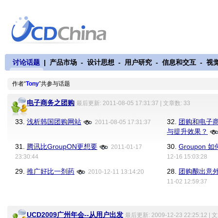
讨论话题
|
产品市场
-
设计思想
-
用户研究
-
信息和交互
-
视
作者“
Tony
”共参与话题
电子商务之团购
最后更新: 2011-08-05 17:31:37 | 文章数: 33
33.
浅析韩国团购网站
32.
团购和电子
2011-08-05 17:31:37
与提升效果？
31.
腾讯比GroupON更想要
30.
Groupon
2011-01-17
23:30:44
12-16 15:03:28
29.
推广好比一剂药
28.
团购酿出意外
2010-12-11 13:14:20
11-02 12:59:37
UCD2009广州年会--从用户出发
最后更新: 2009-12-23 22:25:12 | 